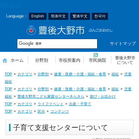
本
読み上げる
文
Language：
English
简体中文
繁体中文
한국어
へ
移
豊後大野市
動
サイトマップ
豊後大野市
ホーム
分野別
市役所案内
市民病院
について
TOP
カテゴリ
分野別
健康・医療・介護・福祉・食育
福祉
児童
福祉
TOP
カテゴリ
分野別
健康・医療・介護・福祉・食育
福祉
児童
福祉
豊後大野市こども家庭センターきらきら
遊び・お出かけ
TOP
カテゴリ
ライフイベント
出産・子育て
TOP
カテゴリ
区分
コンテンツ
子育て支援センターについて