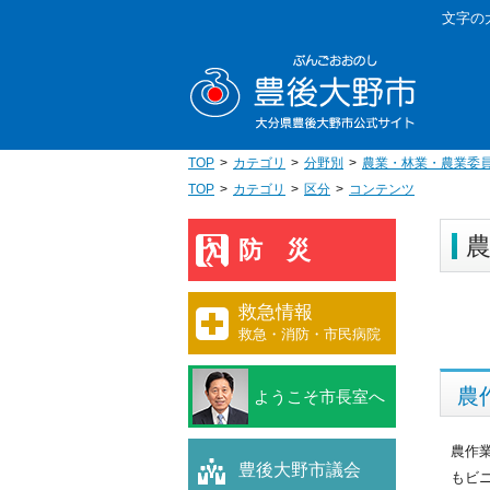
本
文字の
文
豊後大野
へ
移
動
TOP
カテゴリ
分野別
農業・林業・農業委
TOP
カテゴリ
区分
コンテンツ
防災
救急情報
救急・消防・市民病院
農
ようこそ市長室へ
農作
豊後大野市議会
もビ