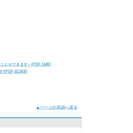
ができます～[PDF:1MB]
DF:922KB]
▲ページの先頭へ戻る