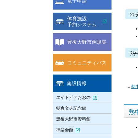
電子申請
2
体育施設
予約システム
豊後大野市例規集
熱
コミュニティバス
施設情報
→
熱
エイトピアおおの
朝倉文夫記念館
熱
豊後大野市資料館
神楽会館