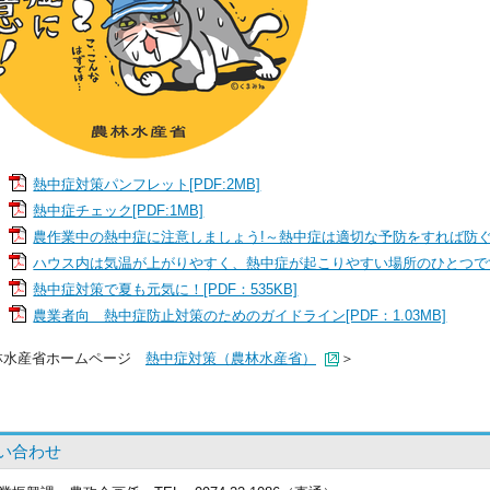
熱中症対策パンフレット[PDF:2MB]
熱中症チェック[PDF:1MB]
農作業中の熱中症に注意しましょう!～熱中症は適切な予防をすれば防ぐこと
ハウス内は気温が上がりやすく、熱中症が起こりやすい場所のひとつです![P
熱中症対策で夏も元気に！[PDF：535KB]
農業者向 熱中症防止対策のためのガイドライン[PDF：1.03MB]
林水産省ホームページ
熱中症対策（農林水産省）
＞
い合わせ