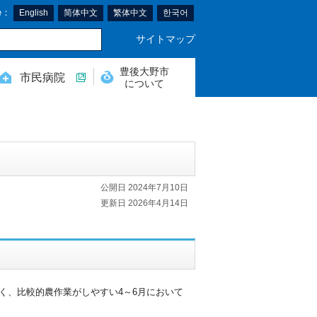
e：
English
简体中文
繁体中文
한국어
サイトマップ
豊後大野市
市民病院
について
公開日 2024年7月10日
更新日 2026年4月14日
く、比較的農作業がしやすい4～6月において