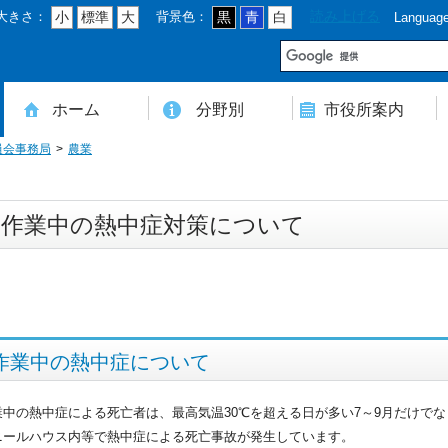
大きさ：
背景色：
読み上げる
小
標準
大
黒
青
白
Languag
市
ホーム
分野別
市役所案内
員会事務局
農業
住民登録・戸籍・印鑑・マイナンバー
税・年金・国民健康保険・後期高齢者医療
教育・文化・スポーツ・人権・男女共同参画
健康・医療・介護・福祉・食育
消防・防災・安全・環境・ごみ・住宅・水道
商工・労働・消費者行政
入札・契約・工事・委託
農業・林業・農業委員会事務局
道路・都市計画・地籍・交通
議会・選管・監査
まちづくり・財政・管財・各種計画・人事・各支所・その他
本庁舎案内図
庁舎案内
行政組織
人口・世帯数・高齢者人口
豊後大野市の概要
豊後大野市の歴史
合併経過
市章・市民憲章・市花・市木等
豊後大野市友好交流協定
豊後大野市のすがた
豊後大野市の観光
豊後大野市の各種計画
ようこそ市長室へ
名誉市民
豊後大野市ふるさと大使
農作業中の熱中症対策について
作業中の熱中症について
業中の熱中症による死亡者は、最高気温30℃を超える日が多い7～9月だけでな
ニールハウス内等で熱中症による死亡事故が発生しています。