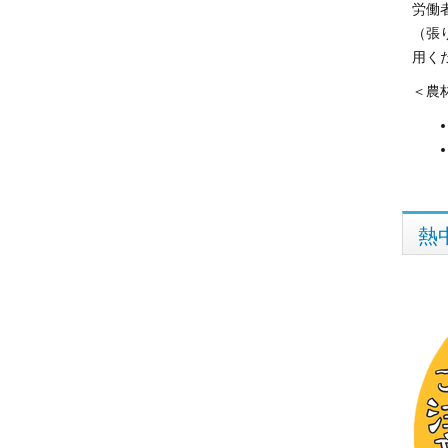
労働
（張
用く
＜農
熱