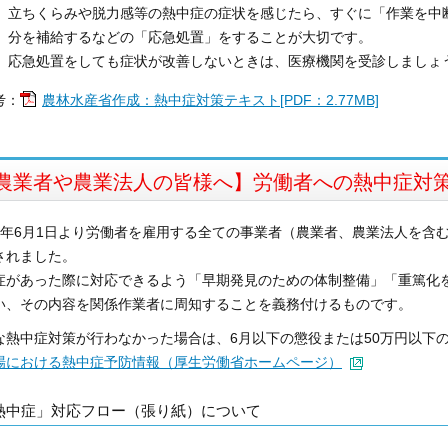
立ちくらみや脱力感等の熱中症の症状を感じたら、すぐに「作業を中
分を補給するなどの「応急処置」をすることが大切です。
応急処置をしても症状が改善しないときは、医療機関を受診しましょ
考：
農林水産省作成：熱中症対策テキスト[PDF：2.77MB]
農業者や農業法人の皆様へ】労働者への熱中症対
7年6月1日より労働者を雇用する全ての事業者（農業者、農業法人を含
されました。
症があった際に対応できるよう「早期発見のための体制整備」「重篤化
い、その内容を関係作業者に周知することを義務付けるものです。
な熱中症対策が行わなかった場合は、6月以下の懲役または50万円以下
場における熱中症予防情報（厚生労働省ホームページ）
熱中症」対応フロー（張り紙）について