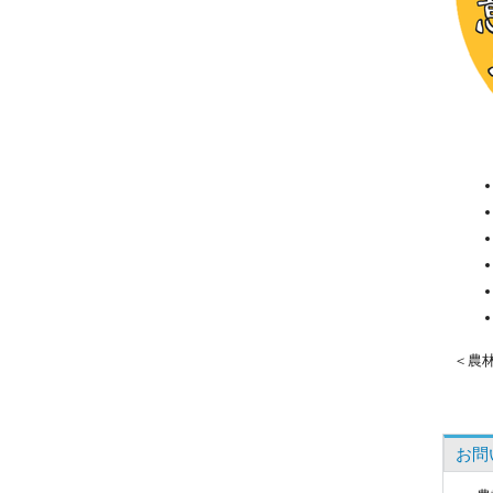
＜農
お問