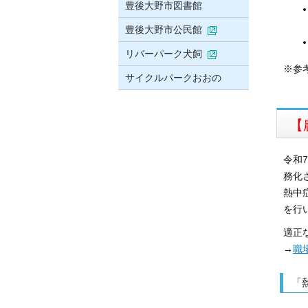
豊後大野市図書館
豊後大野市公民館
リバーパーク犬飼
※参
サイクルパークおおの
【
令和
務化
熱中
を行
適正
→
職
「