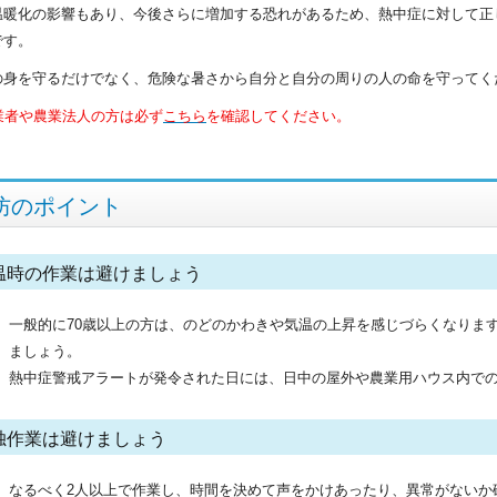
温暖化の影響もあり、今後さらに増加する恐れがあるため、熱中症に対して正
です。
の身を守るだけでなく、危険な暑さから自分と自分の周りの人の命を守ってく
業者や農業法人の方は必ず
こちら
を確認してください。
防のポイント
温時の作業は避けましょう
一般的に70歳以上の方は、のどのかわきや気温の上昇を感じづらくなりま
ましょう。
熱中症警戒アラートが発令された日には、日中の屋外や農業用ハウス内で
独作業は避けましょう
なるべく2人以上で作業し、時間を決めて声をかけあったり、異常がないか