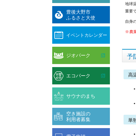
地球
重要
豊後大野市
ふるさと大使
自身
※
農
イベントカレンダー
ジオパーク
予
高
エコパーク
サウナのまち
空き施設の
利用者募集
単