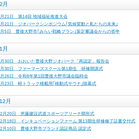
2月
2月21日 第14回 地域福祉推進大会
2月21日 ジオパークシンポジウム｢気候変動と私たちの未来｣
2月5日 豊後大野市｢みらい戦略プラン｣策定審議会からの答申
1月
1月30日 おおいた豊後大野ジオパーク「再認定」報告会
1月30日 ファーマーズスクール第1期生 研修開講式
1月26日 令和8年第1回豊後大野市議会臨時会
1月23日 軽トラック積載用｢移動式サウナ｣除幕式
12月
12月20日 恵藤建設武道スポーツアリーナ開所式
12月18日 インキュベーションファーム 第13期生研修修了証書交付式
12月10日 豊後大野市ブランド認証商品 認定式