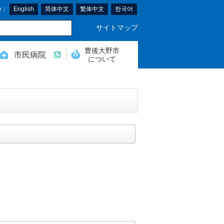
e：
English
简体中文
繁体中文
한국어
サイトマップ
豊後大野市
市民病院
について