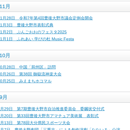
11月
11月28日 令和7年第4回豊後大野市議会定例会開会
11月3日 豊後大野市表彰式典
11月2日 ぶんごおおのフェスタ2025
11月1日 ふれあい.学びの杜 Music Festa
10月
10月28日 中国「荊州区」訪問
10月26日 第38回 御嶽流神楽大会
10月25日 みえまちホコマル
9月
9月29日 第7期豊後大野市自治推進委員会 委嘱状交付式
9月20日 第33回豊後大野市アマチュア美術展 表彰式
9月13日 第78回大分県民スポーツ大会
9月7日 豊後大野劇団「三重志」による創作演劇「なないろ」公演