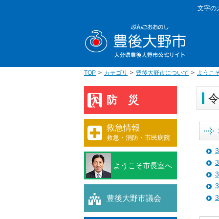
本
文字の
文
豊後大野
へ
移
動
TOP
カテゴリ
豊後大野市について
ようこ
令
防災
救急情報
救急・消防・市民病院
ようこそ市長室へ
豊後大野市議会