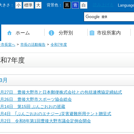
大きさ：
背景色：
読み上げる
小
標準
大
黒
青
白
Languag
市
ホーム
分野別
市役所案内
そ市長室へ
市長の活動報告
令和7年度
住民登録・戸籍・印鑑・マイナンバー
税・年金・国民健康保険・後期高齢者医療
教育・文化・スポーツ・人権・男女共同参画
健康・医療・介護・福祉・食育
消防・防災・安全・環境・ごみ・住宅・水道
商工・労働・消費者行政
入札・契約・工事・委託
農業・林業・農業委員会事務局
道路・都市計画・地籍・交通
議会・選管・監査
まちづくり・財政・管財・各種計画・人事・各支所・その他
本庁舎案内図
庁舎案内
行政組織
人口・世帯数・高齢者人口
豊後大野市の概要
豊後大野市の歴史
合併経過
市章・市民憲章・市花・市木等
豊後大野市友好交流協定
豊後大野市のすがた
豊後大野市の観光
豊後大野市の各種計画
ようこそ市長室へ
名誉市民
豊後大野市ふるさと大使
和7年度
3月
3月27日 豊後大野市と日本郵便株式会社との包括連携協定締結式
3月26日 豊後大野市スポーツ協会総会
3月14日 第15回 ぶんごおおの巡蔵
3月4日 ｢ぶんごおおのエナジー｣災害避難所用テント贈呈式
3月2日 令和8年第1回豊後大野市議会定例会開会