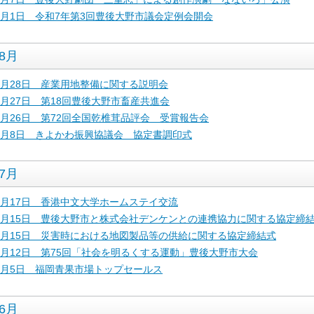
9月1日 令和7年第3回豊後大野市議会定例会開会
8月
8月28日 産業用地整備に関する説明会
8月27日 第18回豊後大野市畜産共進会
8月26日 第72回全国乾椎茸品評会 受賞報告会
8月8日 きよかわ振興協議会 協定書調印式
7月
7月17日 香港中文大学ホームステイ交流
7月15日 豊後大野市と株式会社デンケンとの連携協力に関する協定締
7月15日 災害時における地図製品等の供給に関する協定締結式
7月12日 第75回「社会を明るくする運動」豊後大野市大会
7月5日 福岡青果市場トップセールス
6月