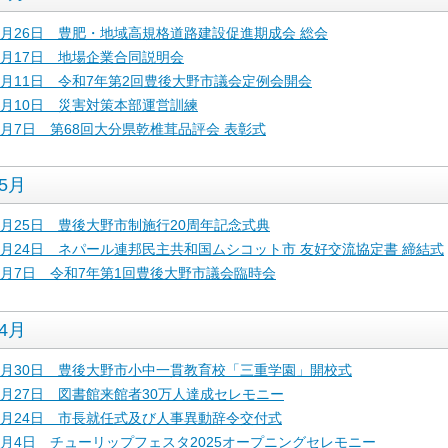
6月26日 豊肥・地域高規格道路建設促進期成会 総会
6月17日 地場企業合同説明会
6月11日 令和7年第2回豊後大野市議会定例会開会
6月10日 災害対策本部運営訓練
6月7日 第68回大分県乾椎茸品評会 表彰式
5月
5月25日 豊後大野市制施行20周年記念式典
5月24日 ネパール連邦民主共和国ムシコット市 友好交流協定書 締結式
5月7日 令和7年第1回豊後大野市議会臨時会
4月
4月30日 豊後大野市小中一貫教育校「三重学園」開校式
4月27日 図書館来館者30万人達成セレモニー
4月24日 市長就任式及び人事異動辞令交付式
4月4日 チューリップフェスタ2025オープニングセレモニー