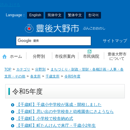
本
読み上げる
文
Language：
English
简体中文
繁体中文
한국어
へ
移
豊後大野市
動
サイトマップ
豊後大野市
ホーム
分野別
市役所案内
市民病院
について
TOP
カテゴリ
分野別
まちづくり・財政・管財・各種計画・人事・各
支所・その他
各支所
千歳支所
令和5年度
令和5年度
【千歳町】千歳小中学校が落成・開校しました
【千歳町】思い出の中学校舎と幼稚園舎にさようなら
【千歳町】小学校で校舎納め式
【千歳町】町たんけんで来庁・千歳小2年生