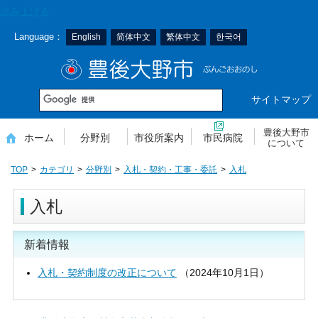
本
読み上げる
文
Language：
English
简体中文
繁体中文
한국어
へ
移
豊後大野市
動
サイトマップ
豊後大野市
ホーム
分野別
市役所案内
市民病院
について
TOP
カテゴリ
分野別
入札・契約・工事・委託
入札
入札
新着情報
入札・契約制度の改正について
（
2024年10月1日
）