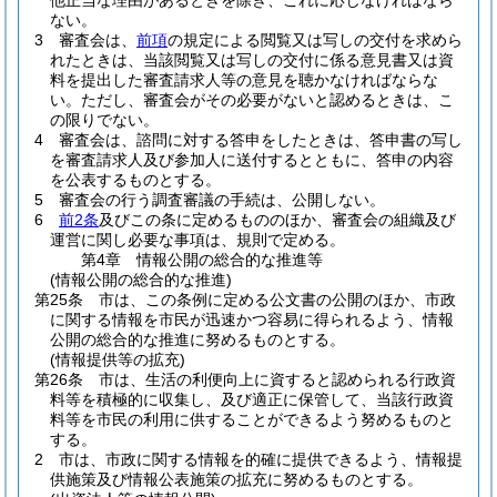
他正当な理由があるときを除き、これに応じなければなら
ない。
3
審査会は、
前項
の規定による閲覧又は写しの交付を求めら
れたときは、当該閲覧又は写しの交付に係る意見書又は資
料を提出した審査請求人等の意見を聴かなければならな
い。
ただし、審査会がその必要がないと認めるときは、こ
の限りでない。
4
審査会は、諮問に対する答申をしたときは、答申書の写し
を審査請求人及び参加人に送付するとともに、答申の内容
を公表するものとする。
5
審査会の行う調査審議の手続は、公開しない。
6
前2条
及びこの条に定めるもののほか、審査会の組織及び
運営に関し必要な事項は、規則で定める。
第4章
情報公開の総合的な推進等
(情報公開の総合的な推進)
第25条
市は、この条例に定める公文書の公開のほか、市政
に関する情報を市民が迅速かつ容易に得られるよう、情報
公開の総合的な推進に努めるものとする。
(情報提供等の拡充)
第26条
市は、生活の利便向上に資すると認められる行政資
料等を積極的に収集し、及び適正に保管して、当該行政資
料等を市民の利用に供することができるよう努めるものと
する。
2
市は、市政に関する情報を的確に提供できるよう、情報提
供施策及び情報公表施策の拡充に努めるものとする。