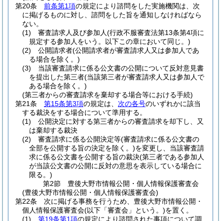
第20条
前条第1項
の規定により諮問をした実施機関は、次
に掲げるものに対し、諮問をした旨を通知しなければなら
ない。
(1)
審査請求人及び参加人
(行政不服審査法第13条第4項に
規定する参加人をいう。以下この章において同じ。)
(2)
公開請求者
(公開請求者が審査請求人又は参加人であ
る場合を除く。)
(3)
当該審査請求に係る公文書の公開について反対意見書
を提出した第三者
(当該第三者が審査請求人又は参加人で
ある場合を除く。)
(第三者からの審査請求を棄却する場合等における手続)
第21条
第15条第3項
の規定は、
次の各号
のいずれかに該当
する裁決をする場合について準用する。
(1)
公開決定に対する第三者からの審査請求を却下し、又
は棄却する裁決
(2)
審査請求に係る公開決定等
(審査請求に係る公文書の
全部を公開する旨の決定を除く。)
を変更し、当該審査請
求に係る公文書を公開する旨の裁決
(第三者である参加人
が当該公文書の公開に反対の意思を表示している場合に
限る。)
第2節
豊後大野市情報公開・個人情報保護審査会
(豊後大野市情報公開・個人情報保護審査会)
第22条
次に掲げる事務を行うため、豊後大野市情報公開・
個人情報保護審査会
(以下「審査会」という。)
を置く。
(1)
第19条第1項
の規定により諮問された事項について調