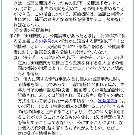
きは、当該公開請求をしたもの
(以下「公開請求者」とい
う。)
に対し、相当の期間を定めて、その補正を求めること
ができる。
この場合において、実施機関は、当該公開請求
者に対し、補正の参考となる情報を提供するよう努めなけ
ればならない。
(公文書の公開義務)
第7条
実施機関は、公開請求があったときは、公開請求に係
る公文書に
次の各号
のいずれかに該当する情報
(以下「非公
開情報」という。)
が記録されている場合を除き、公開請求
者に対し、当該公文書を公開しなければならない。
(1)
法令若しくは他の条例
(以下「法令等」という。)
の規
定又は実施機関が法律上従う義務を有する各大臣その他
国の機関の指示により、公にすることができないと認め
られる情報
(2)
個人に関する情報
(事業を営む個人の当該事業に関す
る情報を除く。)
であって、当該情報に含まれる氏名、生
年月日その他の記述等
(文書、図画若しくは電磁的記録に
記載され、若しくは記録され、又は音声、動作その他の
方法を用いて表された一切の事項をいう。
次条第2項
にお
いて同じ。)
により特定の個人を識別することができるも
の
(他の情報と照合することにより、特定の個人を識別す
ることができることとなるものを含む。)
又は特定の個人
を識別することはできないが、公にすることにより、な
お個人の権利利益を害するおそれがあるもの。
ただし、
次に掲げる情報を除く。