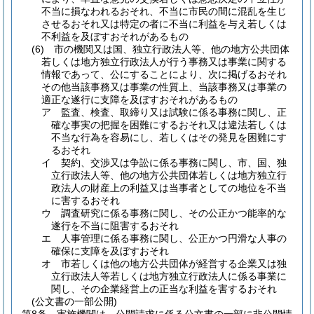
不当に損なわれるおそれ、不当に市民の間に混乱を生じ
させるおそれ又は特定の者に不当に利益を与え若しくは
不利益を及ぼすおそれがあるもの
(6)
市の機関又は国、独立行政法人等、他の地方公共団体
若しくは地方独立行政法人が行う事務又は事業に関する
情報であって、公にすることにより、次に掲げるおそれ
その他当該事務又は事業の性質上、当該事務又は事業の
適正な遂行に支障を及ぼすおそれがあるもの
ア
監査、検査、取締り又は試験に係る事務に関し、正
確な事実の把握を困難にするおそれ又は違法若しくは
不当な行為を容易にし、若しくはその発見を困難にす
るおそれ
イ
契約、交渉又は争訟に係る事務に関し、市、国、独
立行政法人等、他の地方公共団体若しくは地方独立行
政法人の財産上の利益又は当事者としての地位を不当
に害するおそれ
ウ
調査研究に係る事務に関し、その公正かつ能率的な
遂行を不当に阻害するおそれ
エ
人事管理に係る事務に関し、公正かつ円滑な人事の
確保に支障を及ぼすおそれ
オ
市若しくは他の地方公共団体が経営する企業又は独
立行政法人等若しくは地方独立行政法人に係る事業に
関し、その企業経営上の正当な利益を害するおそれ
(公文書の一部公開)