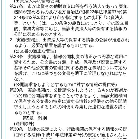
(出資法人等の情報公開)
第27条
市が出資その他財政支出等を行う法人であって実施
機関が定めるもの及び地方自治法
(昭和22年法律第67号)
第
244条の2第3項により市が指定するもの
(以下「出資法人
等」という。)
は、この条例の趣旨にのっとり、その設立目
的、業務内容等に応じ、当該出資法人等の保有する情報の
公開に努めるものとする。
2
実施機関は、出資法人等の保有する情報の公開が推進され
るよう、必要な措置を講ずるものとする。
(公文書の適正な管理)
第28条
実施機関は、情報公開制度の適正かつ円滑な運用に
資するため、公文書の分類、作成、保存及び廃棄に関する
基準その他公文書の管理に関する必要な事項について定め
を設け、これに基づき公文書を適正に管理しなければなら
ない。
(公開請求をしようとするものに対する情報の提供等)
第29条
実施機関は、公開請求をしようとするものが容易か
つ的確に公開請求をすることができるよう、当該実施機関
が保有する公文書の特定に資する情報の提供その他公開請
求をしようとするものの利便を考慮した適切な措置を講ず
るものとする。
第5章
雑則
(適用除外)
第30条
法律の規定により、行政機関の保有する情報の公開
に関する法律
(平成11年法律第42号)
の規定が適用されない