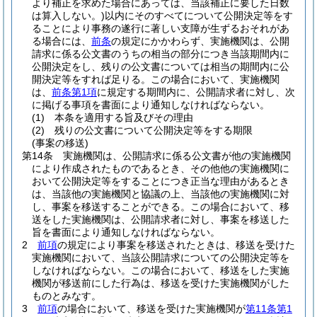
より補正を求めた場合にあっては、当該補正に要した日数
は算入しない。)
以内にそのすべてについて公開決定等をす
ることにより事務の遂行に著しい支障が生ずるおそれがあ
る場合には、
前条
の規定にかかわらず、実施機関は、公開
請求に係る公文書のうちの相当の部分につき当該期間内に
公開決定をし、残りの公文書については相当の期間内に公
開決定等をすれば足りる。
この場合において、実施機関
は、
前条第1項
に規定する期間内に、公開請求者に対し、次
に掲げる事項を書面により通知しなければならない。
(1)
本条を適用する旨及びその理由
(2)
残りの公文書について公開決定等をする期限
(事案の移送)
第14条
実施機関は、公開請求に係る公文書が他の実施機関
により作成されたものであるとき、その他他の実施機関に
おいて公開決定等をすることにつき正当な理由があるとき
は、当該他の実施機関と協議の上、当該他の実施機関に対
し、事案を移送することができる。
この場合において、移
送をした実施機関は、公開請求者に対し、事案を移送した
旨を書面により通知しなければならない。
2
前項
の規定により事案を移送されたときは、移送を受けた
実施機関において、当該公開請求についての公開決定等を
しなければならない。
この場合において、移送をした実施
機関が移送前にした行為は、移送を受けた実施機関がした
ものとみなす。
3
前項
の場合において、移送を受けた実施機関が
第11条第1