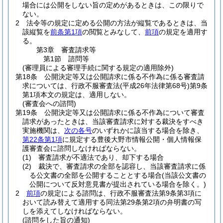
場合には公開をしない旨の定めがあるときは、この限りで
ない。
2
法令等の規定に定める公開の方法が縦覧であるときは、当
該縦覧を
前条第1項
の閲覧とみなして、
前項
の規定を適用す
る。
第3章
審査請求等
第1節
諮問等
(審理員による審理手続に関する規定の適用除外)
第18条
公開決定等又は公開請求に係る不作為に係る審査請
求については、行政不服審査法
(平成26年法律第68号)
第9条
第1項本文の規定は、適用しない。
(審査会への諮問)
第19条
公開決定等又は公開請求に係る不作為について審査
請求があったときは、当該審査請求に対する裁決をすべき
実施機関は、
次の各号
のいずれかに該当する場合を除き、
第22条第1項
に規定する豊後大野市情報公開・個人情報保
護審査会に諮問しなければならない。
(1)
審査請求が不適法であり、却下する場合
(2)
裁決で、審査請求の全部を認容し、当該審査請求に係
る公文書の全部を公開することとする場合
(当該公文書の
公開について反対意見書が提出されている場合を除く。)
2
前項
の規定による諮問は、行政不服審査法第9条第3項に
おいて読み替えて適用する同法第29条第2項の弁明書の写
しを添えてしなければならない。
(諮問をした旨の通知)