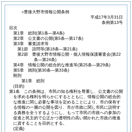
○豊後大野市情報公開条例
平成17年3月31日
条例第13号
目次
第1章
総則
(第1条―第4条)
第2章
公文書の公開
(第5条―第17条)
第3章
審査請求等
第1節
諮問等
(第18条―第21条)
第2節
豊後大野市情報公開・個人情報保護審査会
(第22
条―第24条)
第4章
情報公開の総合的な推進等
(第25条―第29条)
第5章
雑則
(第30条―第33条)
附則
第1章
総則
(目的)
第1条
この条例は、市民の知る権利を尊重し、公文書の公開
を求める権利を明らかにするとともに、情報公開の総合的
な推進に関し必要な事項を定めることにより、市の保有す
る情報の一層の公開を図り、市が市政に関し市民に説明す
る責務を全うするようにし、もって市民の市政への参加の
促進と民主的で公正かつ透明性の高い開かれた市政の推進
に資することを目的とする。
(定義)