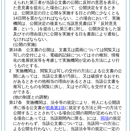
えられた第三者が当該公文書の公開に反対の意思を表示し
た意見書を提出した場合において、公開決定をするとき
は、公開決定の日と公開を実施する日との間に少なくとも
14日間を置かなければならない。
この場合において、実施
機関は、公開決定の後直ちに当該意見書
(以下「反対意見
書」という。)
を提出した第三者に対し、公開決定をした旨
及びその理由並びに公開を実施する日を書面により通知し
なければならない。
(公開の実施)
第16条
公文書の公開は、文書又は図画については閲覧又は
写しの交付により、電磁的記録についてはその種別、情報
化の進展状況等を考慮して実施機関が定める方法により行
うものとする。
2
実施機関は、閲覧又は写しの交付の方法による公文書の公
開にあっては、当該公文書が汚損し、又は破損するおそれ
があるときその他相当の理由があるときは、当該公文書を
複写したものを閲覧に供し、又はその写しを交付すること
ができる。
(他の制度との調整)
第17条
実施機関は、法令等の規定により、何人にも公開請
求に係る公文書が
前条第1項
に規定する方法と同一の方法で
公開することとされている場合
(公開の期間が定められてい
る場合にあっては、当該期間内に限る。)
には、
同項
の規定
にかかわらず、当該公文書については、当該同一の方法に
よる公開を行わない。
ただし、当該法令等の規定に一定の