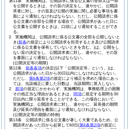
第11条
実施機関は、公開請求に係る公文書の全部又は一部
を公開するときは、その旨の決定をし、速やかに、公開請
求者に対し、その旨及び公開の実施に関し必要な事項を書
面により通知しなければならない。
ただし、公開請求に係
る公文書の全部を公開する場合で、公開請求があった日に
公文書を公開するときは、口頭により通知することができ
る。
2
実施機関は、公開請求に係る公文書の全部を公開しないと
き
(
前条
の規定により公開請求を拒否するとき及び公開請求
に係る公文書を保有していないときを含む。)
は、公開をし
ない旨の決定をし、公開請求者に対し、速やかに、その旨
を書面により通知しなければならない。
(公開決定等の期限)
第12条
前条各項
の決定
(以下「公開決定等」という。)
は、
公開請求があった日から30日以内にしなければならない。
ただし、
第6条第2項
の規定により補正を求めた場合にあっ
ては、当該補正に要した日数は、当該期間に算入しない。
2
前項
の規定にかかわらず、実施機関は、事務処理上の困難
その他正当な理由があるときは、
同項
に規定する期間を30
日以内に限り延長することができる。
この場合において、
実施機関は、公開請求者に対し、速やかに、延長後の期間
及び延長の理由を書面により通知しなければならない。
(公開決定等の期限の特例)
第13条
公開請求に係る公文書が著しく大量であるため、公
開請求があった日から起算して60日
(
第6条第2項
の規定に