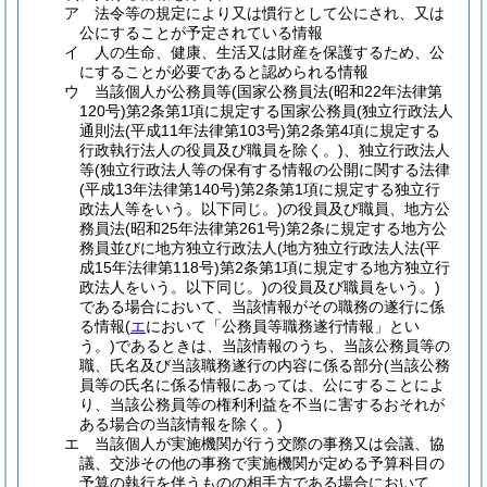
ア
法令等の規定により又は慣行として公にされ、又は
公にすることが予定されている情報
イ
人の生命、健康、生活又は財産を保護するため、公
にすることが必要であると認められる情報
ウ
当該個人が公務員等
(国家公務員法
(昭和22年法律第
120号)
第2条第1項に規定する国家公務員
(独立行政法人
通則法
(平成11年法律第103号)
第2条第4項に規定する
行政執行法人の役員及び職員を除く。)
、独立行政法人
等
(独立行政法人等の保有する情報の公開に関する法律
(平成13年法律第140号)
第2条第1項に規定する独立行
政法人等をいう。以下同じ。)
の役員及び職員、地方公
務員法
(昭和25年法律第261号)
第2条に規定する地方公
務員並びに地方独立行政法人
(地方独立行政法人法
(平
成15年法律第118号)
第2条第1項に規定する地方独立行
政法人をいう。以下同じ。)
の役員及び職員をいう。)
である場合において、当該情報がその職務の遂行に係
る情報
(
エ
において「公務員等職務遂行情報」とい
う。)
であるときは、当該情報のうち、当該公務員等の
職、氏名及び当該職務遂行の内容に係る部分
(当該公務
員等の氏名に係る情報にあっては、公にすることによ
り、当該公務員等の権利利益を不当に害するおそれが
ある場合の当該情報を除く。)
エ
当該個人が実施機関が行う交際の事務又は会議、協
議、交渉その他の事務で実施機関が定める予算科目の
予算の執行を伴うものの相手方である場合において、