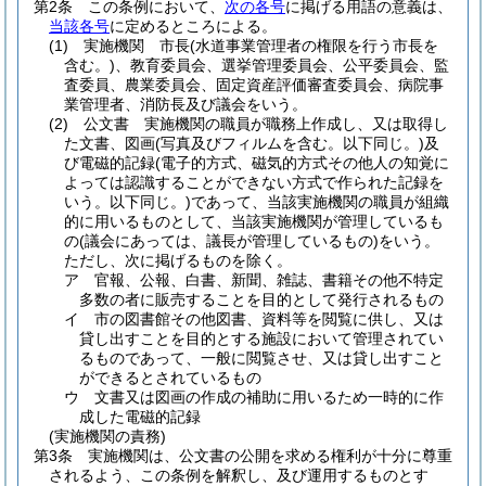
第2条
この条例において、
次の各号
に掲げる用語の意義は、
当該各号
に定めるところによる。
(1)
実施機関 市長
(水道事業管理者の権限を行う市長を
含む。)
、教育委員会、選挙管理委員会、公平委員会、監
査委員、農業委員会、固定資産評価審査委員会、病院事
業管理者、消防長及び議会をいう。
(2)
公文書 実施機関の職員が職務上作成し、又は取得し
た文書、図画
(写真及びフィルムを含む。以下同じ。)
及
び電磁的記録
(電子的方式、磁気的方式その他人の知覚に
よっては認識することができない方式で作られた記録を
いう。以下同じ。)
であって、当該実施機関の職員が組織
的に用いるものとして、当該実施機関が管理しているも
の
(議会にあっては、議長が管理しているもの)
をいう。
ただし、次に掲げるものを除く。
ア
官報、公報、白書、新聞、雑誌、書籍その他不特定
多数の者に販売することを目的として発行されるもの
イ
市の図書館その他図書、資料等を閲覧に供し、又は
貸し出すことを目的とする施設において管理されてい
るものであって、一般に閲覧させ、又は貸し出すこと
ができるとされているもの
ウ
文書又は図画の作成の補助に用いるため一時的に作
成した電磁的記録
(実施機関の責務)
第3条
実施機関は、公文書の公開を求める権利が十分に尊重
されるよう、この条例を解釈し、及び運用するものとす