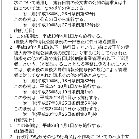
求について適用し、施行日前の公文書の公開の請求又は申
出については、なお従前の例による。
附
則
(平成18年6月26日
条例第63号)
この条例は、公布の日から施行する。
附
則
(平成19年3月27日
条例第13号)
抄
(施行期日)
1
この条例は、平成19年4月1日から施行する。
(豊後大野市情報公開条例の一部改正に伴う経過措置)
2
平成19年4月1日
(以下「施行日」という。)
前に改正前の豊
後大野市情報公開条例の規定により市長に対してなされた
請求その他の行為で施行日以後病院事業管理者
(以下「管理
者」という。)
が処理することとなる事務に係るものについ
ては、改正後の豊後大野市情報公開条例の規定により管理
者に対してなされた請求その他の行為とみなす。
附
則
(平成19年6月18日
条例第32号)
この条例は、平成19年10月1日から施行する。
附
則
(平成25年3月19日
条例第1号)
この条例は、平成25年4月1日から施行する。
附
則
(平成27年3月25日
条例第5号)
抄
この条例は、平成27年4月1日から施行する。
附
則
(平成28年3月25日
条例第8号)
抄
(施行期日)
1
この条例は、平成28年4月1日から施行する。
(経過措置)
2
行政庁の処分その他の行為又は不作為についての不服申立