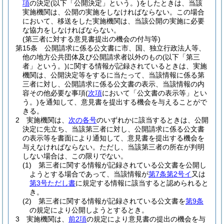
項
の決定
(以下「公開決定」という。)
をしたときは、当該
実施機関は、公開の実施をしなければならない。
この場合
において、移送をした実施機関は、当該公開の実施に必要
な協力をしなければならない。
(第三者に対する意見書提出の機会の付与等)
第15条
公開請求に係る公文書に市、国、独立行政法人等、
他の地方公共団体及び公開請求者以外のもの
(以下「第三
者」という。)
に関する情報が記録されているときは、実施
機関は、公開決定等をするに当たって、当該情報に係る第
三者に対し、公開請求に係る公文書の表示、当該情報の内
容その他必要な事項
(
次項
において「公文書の表示等」とい
う。)
を通知して、意見書を提出する機会を与えることがで
きる。
2
実施機関は、
次の各号
のいずれかに該当するときは、公開
決定に先立ち、当該第三者に対し、公開請求に係る公文書
の表示等を書面により通知して、意見書を提出する機会を
与えなければならない。
ただし、当該第三者の所在が判明
しない場合は、この限りでない。
(1)
第三者に関する情報が記録されている公文書を公開し
ようとする場合であって、当該情報が
第7条第2号イ
又は
第3号ただし書
に規定する情報に該当すると認められると
き。
(2)
第三者に関する情報が記録されている公文書を
第9条
の規定により公開しようとするとき。
3
実施機関は、
前2項
の規定により意見書の提出の機会を与