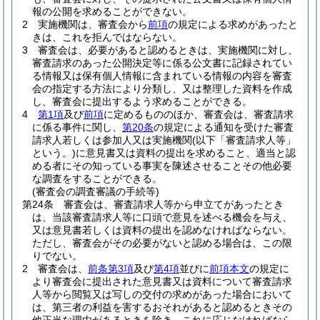
報の公開を求めることができない。
2
実施機関は、審査会から
前項
の規定による求めがあったと
きは、これを拒んではならない。
3
審査会は、必要があると認めるときは、実施機関に対し、
審査請求のあった公開決定等に係る公文書に記録されてい
る情報又は保有個人情報に含まれている情報の内容を審査
会の指定する方法により分類し、又は整理した資料を作成
し、審査会に提出するよう求めることができる。
4
第1項
及び
前項
に定めるもののほか、審査会は、審査請求
に係る事件に関し、
第20条
の規定による通知を受けた審査
請求人若しくは参加人又は実施機関
(以下「審査請求人等」
という。)
に意見書又は資料の提出を求めること、適当と認
める者にその知っている事実を陳述させることその他必要
な調査をすることができる。
(審査会の調査審議の手続等)
第24条
審査会は、審査請求人等から申立てがあったとき
は、当該審査請求人等に口頭で意見を述べる機会を与え、
又は意見書若しくは資料の提出を認めなければならない。
ただし、審査会がその必要がないと認める場合は、この限
りでない。
2
審査会は、
前条第3項
及び
第4項
並びに
前項本文
の規定に
より審査会に提出された意見書又は資料について審査請求
人等から閲覧又は写しの交付の求めがあった場合において
は、第三者の利益を害するおそれがあると認めるときその