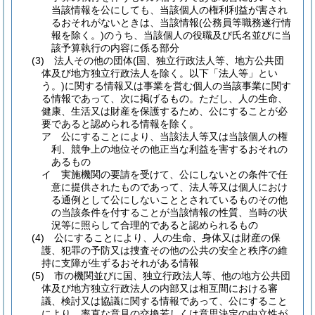
当該情報を公にしても、当該個人の権利利益が害され
るおそれがないときは、当該情報
(公務員等職務遂行情
報を除く。)
のうち、当該個人の役職及び氏名並びに当
該予算執行の内容に係る部分
(3)
法人その他の団体
(国、独立行政法人等、地方公共団
体及び地方独立行政法人を除く。以下「法人等」とい
う。)
に関する情報又は事業を営む個人の当該事業に関す
る情報であって、次に掲げるもの。
ただし、人の生命、
健康、生活又は財産を保護するため、公にすることが必
要であると認められる情報を除く。
ア
公にすることにより、当該法人等又は当該個人の権
利、競争上の地位その他正当な利益を害するおそれの
あるもの
イ
実施機関の要請を受けて、公にしないとの条件で任
意に提供されたものであって、法人等又は個人におけ
る通例として公にしないこととされているものその他
の当該条件を付することが当該情報の性質、当時の状
況等に照らして合理的であると認められるもの
(4)
公にすることにより、人の生命、身体又は財産の保
護、犯罪の予防又は捜査その他の公共の安全と秩序の維
持に支障が生ずるおそれがある情報
(5)
市の機関並びに国、独立行政法人等、他の地方公共団
体及び地方独立行政法人の内部又は相互間における審
議、検討又は協議に関する情報であって、公にすること
により、率直な意見の交換若しくは意思決定の中立性が