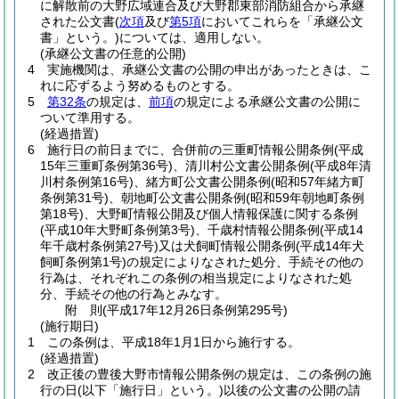
に解散前の大野広域連合及び大野郡東部消防組合から承継
された公文書
(
次項
及び
第5項
においてこれらを「承継公文
書」という。)
については、適用しない。
(承継公文書の任意的公開)
4
実施機関は、承継公文書の公開の申出があったときは、こ
れに応ずるよう努めるものとする。
5
第32条
の規定は、
前項
の規定による承継公文書の公開に
ついて準用する。
(経過措置)
6
施行日の前日までに、合併前の三重町情報公開条例
(平成
15年三重町条例第36号)
、清川村公文書公開条例
(平成8年清
川村条例第16号)
、緒方町公文書公開条例
(昭和57年緒方町
条例第31号)
、朝地町公文書公開条例
(昭和59年朝地町条例
第18号)
、大野町情報公開及び個人情報保護に関する条例
(平成10年大野町条例第3号)
、千歳村情報公開条例
(平成14
年千歳村条例第27号)
又は犬飼町情報公開条例
(平成14年犬
飼町条例第1号)
の規定によりなされた処分、手続その他の
行為は、それぞれこの条例の相当規定によりなされた処
分、手続その他の行為とみなす。
附
則
(平成17年12月26日
条例第295号)
(施行期日)
1
この条例は、平成18年1月1日から施行する。
(経過措置)
2
改正後の豊後大野市情報公開条例の規定は、この条例の施
行の日
(以下「施行日」という。)
以後の公文書の公開の請