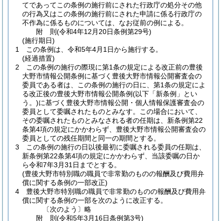
てであってこの条例の施行前にされた行政庁の処分その他
の行為又はこの条例の施行前にされた申請に係る行政庁の
不作為に係るものについては、なお従前の例による。
附
則
(令和4年12月20日
条例第29号)
(施行期日)
1
この条例は、令和5年4月1日から施行する。
(経過措置)
2
この条例の施行の際現に第1条の規定による改正前の豊後
大野市情報公開条例に基づく豊後大野市情報公開審査会の
委員である者は、この条例の施行の日に、第1条の規定によ
る改正後の豊後大野市情報公開条例
(以下「新条例」とい
う。)
に基づく豊後大野市情報公開・個人情報保護審査会の
委員として委嘱されたものとみなす。
この場合において、
その委嘱されたものとみなされる者の任期は、新条例第22
条第4項の規定にかかわらず、豊後大野市情報公開審査会の
委員としての残任期間と同一の期間とする。
3
この条例の施行の日以後最初に委嘱される委員の任期は、
新条例第22条第4項の規定にかかわらず、当該委嘱の日か
ら令和7年3月31日までとする。
(豊後大野市特別職の職員で非常勤のものの報酬及び費用弁
償に関する条例の一部改正)
4
豊後大野市特別職の職員で非常勤のものの報酬及び費用弁
償に関する条例の一部を次のように改正する。
〔次のよう〕略
附
則
(令和5年3月16日
条例第3号)