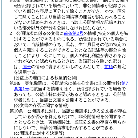
第8条
実施機関は、公開請求に係る公文書の一部に非公開情
報が記録されている場合において、非公開情報が記録され
ている部分を容易に区分して除くことができ、かつ、区分
して除くことにより当該公開請求の趣旨が損なわれること
がないと認められるときは、当該非公開情報が記録されて
いる部分以外の部分を公開しなければならない。
2
公開請求に係る公文書に
前条第2号
の情報
(特定の個人を識
別することができるものに限る。)
が記録されている場合に
おいて、当該情報のうち、氏名、生年月日その他の特定の
個人を識別することができることとなる記述等の部分を除
くことにより、公にしても、個人の権利利益が害されるお
それがないと認められるときは、当該部分を除いた部分
は、
同号
の情報に含まれないものとみなして、
前項
の規定
を適用する。
(公益上の理由による裁量的公開)
第9条
実施機関は、公開請求に係る公文書に非公開情報
(
第7
条第1号
に該当する情報を除く。)
が記録されている場合で
あっても、公益上特に必要があると認めるときは、公開請
求者に対し、当該公文書を公開することができる。
(公文書の存否に関する情報)
第10条
公開請求に対し、当該公開請求に係る公文書が存在
しているか否かを答えるだけで、非公開情報を公開するこ
ととなるときは、実施機関は、当該公文書の存否を明らか
にしないで、当該公開請求を拒否することができる。
(公開請求に対する決定等)