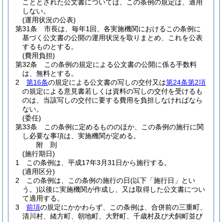
こととされた公文書については、この条例の規定は、適用
しない。
(運用状況の公表)
第31条
市長は、毎年1回、各実施機関におけるこの条例に
基づく公文書の公開の運用状況を取りまとめ、これを公表
するものとする。
(費用負担)
第32条
この条例の規定による公文書の公開に係る手数料
は、無料とする。
2
第16条
の規定による公文書の写しの交付又は
第24条第2項
の規定による意見書若しくは資料の写しの交付を受けるも
のは、当該写しの交付に要する費用を負担しなければなら
ない。
(委任)
第33条
この条例に定めるもののほか、この条例の施行に関
し必要な事項は、実施機関が定める。
附
則
(施行期日)
1
この条例は、平成17年3月31日から施行する。
(適用区分)
2
この条例は、この条例の施行の日
(以下「施行日」とい
う。)
以後に実施機関が作成し、又は取得した公文書につい
て適用する。
3
前項
の規定にかかわらず、この条例は、合併前の三重町、
清川村、緒方町、朝地町、大野町、千歳村及び犬飼町並び