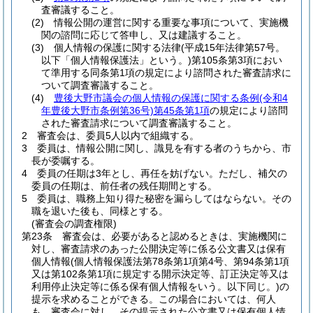
査審議すること。
(2)
情報公開の運営に関する重要な事項について、実施機
関の諮問に応じて答申し、又は建議すること。
(3)
個人情報の保護に関する法律
(平成15年法律第57号。
以下「個人情報保護法」という。)
第105条第3項におい
て準用する同条第1項の規定により諮問された審査請求に
ついて調査審議すること。
(4)
豊後大野市議会の個人情報の保護に関する条例
(令和4
年豊後大野市条例第36号)
第45条第1項
の規定により諮問
された審査請求について調査審議すること。
2
審査会は、委員5人以内で組織する。
3
委員は、情報公開に関し、識見を有する者のうちから、市
長が委嘱する。
4
委員の任期は3年とし、再任を妨げない。
ただし、補欠の
委員の任期は、前任者の残任期間とする。
5
委員は、職務上知り得た秘密を漏らしてはならない。
その
職を退いた後も、同様とする。
(審査会の調査権限)
第23条
審査会は、必要があると認めるときは、実施機関に
対し、審査請求のあった公開決定等に係る公文書又は保有
個人情報
(個人情報保護法第78条第1項第4号、第94条第1項
又は第102条第1項に規定する開示決定等、訂正決定等又は
利用停止決定等に係る保有個人情報をいう。以下同じ。)
の
提示を求めることができる。
この場合においては、何人
も、審査会に対し、その提示された公文書又は保有個人情