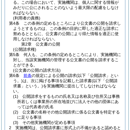
る。
この場合において、実施機関は、個人に関する情報が
みだりに公にされることのないよう最大限の配慮をしなけ
ればならない。
(利用者の責務)
第4条
この条例の定めるところにより公文書の公開を請求し
ようとするものは、この条例の目的に即した適正な請求に
努めるとともに、公文書の公開により得た情報を適正に使
用しなければならない。
第2章
公文書の公開
(公開請求権)
第5条
何人も、この条例の定めるところにより、実施機関に
対し、当該実施機関の管理する公文書の公開を請求するこ
とができる。
(公文書の公開の請求方法)
第6条
前条
の規定による公開の請求
(以下「公開請求」とい
う。)
は、次に掲げる事項を記載した請求書
(以下「公開請
求書」という。)
を実施機関に提出してしなければならな
い。
(1)
公開請求をするものの氏名又は名称及び住所又は事務
所若しくは事業所の所在地並びに法人その他の団体にあ
っては代表者の氏名
(2)
公文書の名称その他公開請求に係る公文書を特定する
に足りる事項
(3)
その他実施機関が定める事項
2
実施機関は、公開請求書に形式上の不備があると認めると