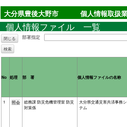
大分県豊後大野市
個人情報取扱業
個人情報ファイル 一覧
部署指定
閉じる
検索
No
処理
部 署
個人情報ファイルの名称
1
総務課 防災危機管理室 防災
大分県交通災害共済事務シ
対策係
テム