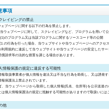
意事項
クレイピングの禁止
当ウェブページに関する以下の行為を禁止します。
) 当ウェブページに対して、スクレイピングなど、プログラムを用いて
) (1)のプログラム又は当該プログラムに関するソースコード等の公開
上記1.の行為を行った場合、当ウェブサイトや当ウェブページへのアクセ
この利用規約に違反して当ウェブサイトや当ウェブページの安定したサ
賠償請求等の法的な措置を講じる場合があります。
個人情報保護の規定に違反する可能性
情報取扱事業者が個人情報を違法又は不当な行為を助長し、又は誘発す
情報保護法上禁止されています。
ば、当ウェブページから取得した個人情報(氏名、住所等)を公示送達
とは個人情報保護法の規定に抵触する可能性がありますので取扱いには
の他