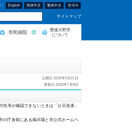
e：
English
简体中文
繁体中文
한국어
サイトマップ
豊後大野市
市民病院
について
公開日 2026年5月21日
更新日 2026年7月9日
付先等が確認できないときは「公示送達」
、市の庁舎前にある掲示場と市公式ホームペ