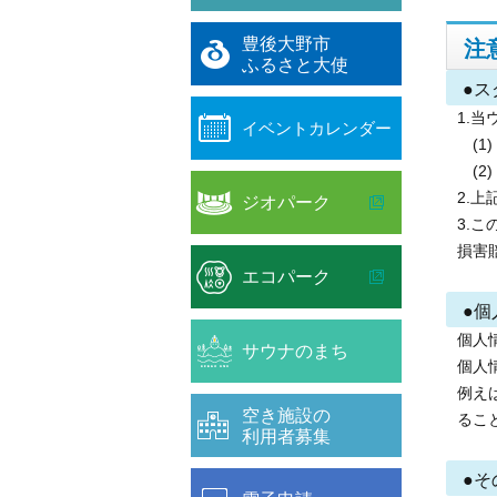
豊後大野市
注
ふるさと大使
●ス
1.
イベントカレンダー
(1
(2
2.
ジオパーク
3.
損害
エコパーク
●
個人
サウナのまち
個人
例え
空き施設の
るこ
利用者募集
●そ