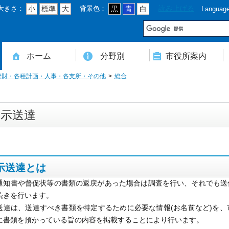
大きさ：
背景色：
読み上げる
小
標準
大
黒
青
白
Languag
市
ホーム
分野別
市役所案内
管財・各種計画・人事・各支所・その他
総合
住民登録・戸籍・印鑑・マイナンバー
税・年金・国民健康保険・後期高齢者医療
教育・文化・スポーツ・人権・男女共同参画
健康・医療・介護・福祉・食育
消防・防災・安全・環境・ごみ・住宅・水道
商工・労働・消費者行政
入札・契約・工事・委託
農業・林業・農業委員会事務局
道路・都市計画・地籍・交通
議会・選管・監査
まちづくり・財政・管財・各種計画・人事・各支所・その他
本庁舎案内図
庁舎案内
行政組織
人口・世帯数・高齢者人口
豊後大野市の概要
豊後大野市の歴史
合併経過
市章・市民憲章・市花・市木等
豊後大野市友好交流協定
豊後大野市のすがた
豊後大野市の観光
豊後大野市の各種計画
ようこそ市長室へ
名誉市民
豊後大野市ふるさと大使
公示送達
示送達とは
通知書や督促状等の書類の返戻があった場合は調査を行い、それでも送
続きを行います。
送達は、送達すべき書類を特定するために必要な情報(お名前など)を
に書類を預かっている旨の内容を掲載することにより行います。