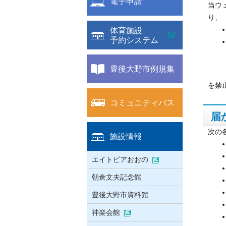
電子申請
当ウ
り、
体育施設
予約システム
豊後大野市例規集
を禁
コミュニティバス
届
次の
施設情報
エイトピアおおの
朝倉文夫記念館
豊後大野市資料館
神楽会館