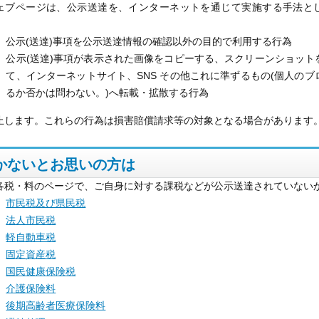
ェブページは、公示送達を、インターネットを通じて実施する手法と
公示(送達)事項を公示送達情報の確認以外の目的で利用する行為
公示(送達)事項が表示された画像をコピーする、スクリーンショッ
て、インターネットサイト、SNS その他これに準ずるもの(個人の
るか否かは問わない。)へ転載・拡散する行為
止します。これらの行為は損害賠償請求等の対象となる場合があります
かないとお思いの方は
各税・料のページで、ご自身に対する課税などが公示送達されていない
市民税
及び県民税
法人市民税
軽自動車税
固定資産税
国民健康保険税
介護保険料
後期高齢者医療保険料