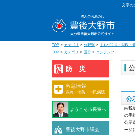
本
文字の
文
豊後大野
へ
移
動
TOP
カテゴリ
分野別
まちづくり・財政・
TOP
カテゴリ
区分
コンテンツ
防災
救急情報
救急・消防・市民病院
公
納税
ようこそ市長室へ
の手
公示
豊後大野市議会
ージ