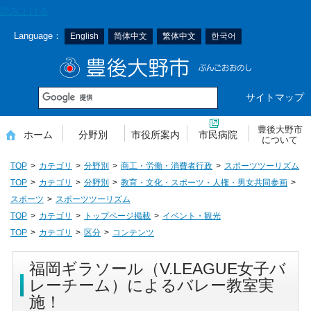
本
読み上げる
文
Language：
English
简体中文
繁体中文
한국어
へ
移
豊後大野市
動
サイトマップ
豊後大野市
ホーム
分野別
市役所案内
市民病院
について
TOP
カテゴリ
分野別
商工・労働・消費者行政
スポーツツーリズム
TOP
カテゴリ
分野別
教育・文化・スポーツ・人権・男女共同参画
スポーツ
スポーツツーリズム
TOP
カテゴリ
トップページ掲載
イベント・観光
TOP
カテゴリ
区分
コンテンツ
福岡ギラソール（V.LEAGUE女子バ
レーチーム）によるバレー教室実
施！