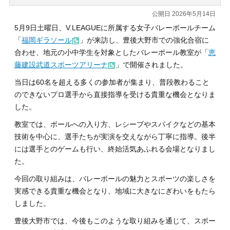
公開日 2026年5月14日
5月9日土曜日、V.LEAGUEに所属する女子バレーボールチーム
「
福岡ギラソール
」が来訪し、豊後大野市での強化合宿に
合わせ、地元の小中学生を対象としたバレーボール教室が「
恵
藤建設武道スポーツアリーナ
」で開催されました。
当日は60名を超える多くの参加者が集まり、普段教わること
のできないプロ選手から直接指導を受ける貴重な機会となりま
した。
教室では、ボールへの入り方、レシーブやスパイクなどの基本
技術を中心に、選手たちが実演を交えながら丁寧に指導。後半
には選手とのゲームも行い、終始活気あふれる会場となりまし
た。
今回の取り組みは、バレーボールの魅力とスポーツの楽しさを
実感できる貴重な機会となり、地域に大きなにぎわいをもたら
しました。
豊後大野市では、今後もこのような取り組みを通じて、スポー