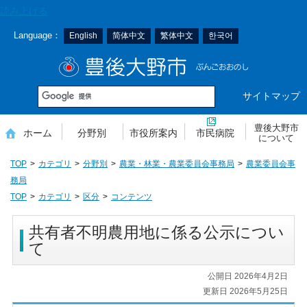
本
読み上げる
文
Language：
English
简体中文
繁体中文
한국어
へ
移
豊後大野市
動
サイトマップ
豊後大野市
ホーム
分野別
市役所案内
市民病院
について
TOP
カテゴリ
分野別
農業・林業・農業委員会事務局
農業委員会事
務局
TOP
カテゴリ
区分
コンテンツ
共有者不明農用地に係る公示につい
て
公開日 2026年4月2日
更新日 2026年5月25日