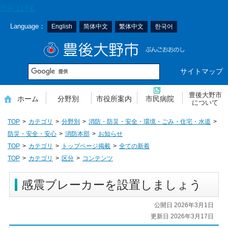
本
読み上げる
文
Language：
English
简体中文
繁体中文
한국어
へ
移
豊後大野市
動
サイトマップ
豊後大野市
ホーム
分野別
市役所案内
市民病院
について
TOP
カテゴリ
分野別
消防・防災・安全・環境・ごみ・住宅・水道
防災・安全・安心
消防本部
お知らせ
TOP
カテゴリ
トップページ掲載
全ての新着
TOP
カテゴリ
区分
コンテンツ
感震ブレーカーを設置しましょう
公開日 2026年3月1日
更新日 2026年3月17日