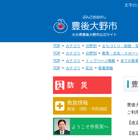
本
文字の
文
豊後大野
へ
移
動
TOP
カテゴリ
分野別
まちづくり・財政・
TOP
カテゴリ
分野別
教育・文化・スポー
TOP
カテゴリ
トップページ掲載
全ての新
TOP
カテゴリ
区分
新着情報
防災
救急情報
豊後
救急・消防・市民病院
ご利
【改
ようこそ市長室へ
【改