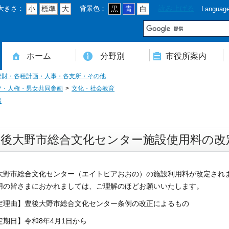
大きさ：
背景色：
読み上げる
小
標準
大
黒
青
白
Languag
市
ホーム
分野別
市役所案内
管財・各種計画・人事・各支所・その他
住民登録・戸籍・印鑑・マイナンバー
税・年金・国民健康保険・後期高齢者医療
教育・文化・スポーツ・人権・男女共同参画
健康・医療・介護・福祉・食育
消防・防災・安全・環境・ごみ・住宅・水道
商工・労働・消費者行政
入札・契約・工事・委託
農業・林業・農業委員会事務局
道路・都市計画・地籍・交通
議会・選管・監査
まちづくり・財政・管財・各種計画・人事・各支所・その他
本庁舎案内図
庁舎案内
行政組織
人口・世帯数・高齢者人口
豊後大野市の概要
豊後大野市の歴史
合併経過
市章・市民憲章・市花・市木等
豊後大野市友好交流協定
豊後大野市のすがた
豊後大野市の観光
豊後大野市の各種計画
ようこそ市長室へ
名誉市民
豊後大野市ふるさと大使
ツ・人権・男女共同参画
文化・社会教育
着
豊後大野市総合文化センター施設使用料の改
大野市総合文化センター（エイトピアおおの）の施設利用料が改定され
用の皆さまにおかれましては、ご理解のほどお願いいたします。
定理由】豊後大野市総合文化センター条例の改正によるもの
定期日】令和8年4月1日から