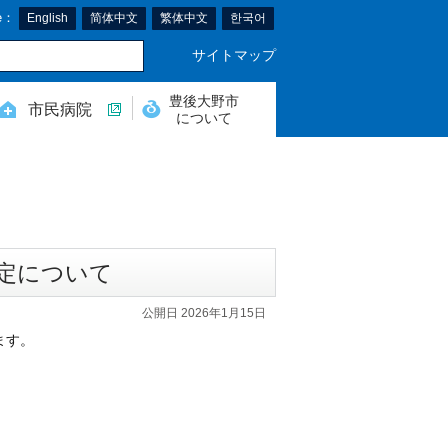
e：
English
简体中文
繁体中文
한국어
サイトマップ
豊後大野市
市民病院
について
定について
公開日 2026年1月15日
ます。