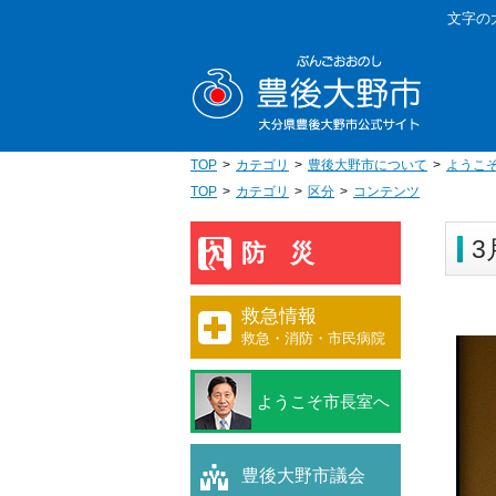
本
文字の
文
豊後大野
へ
移
動
TOP
カテゴリ
豊後大野市について
ようこ
TOP
カテゴリ
区分
コンテンツ
3
防災
救急情報
救急・消防・市民病院
ようこそ市長室へ
豊後大野市議会