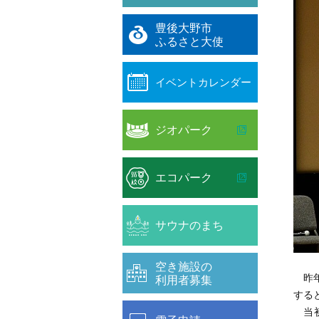
豊後大野市
ふるさと大使
イベントカレンダー
ジオパーク
エコパーク
サウナのまち
空き施設の
昨年
利用者募集
する
当初