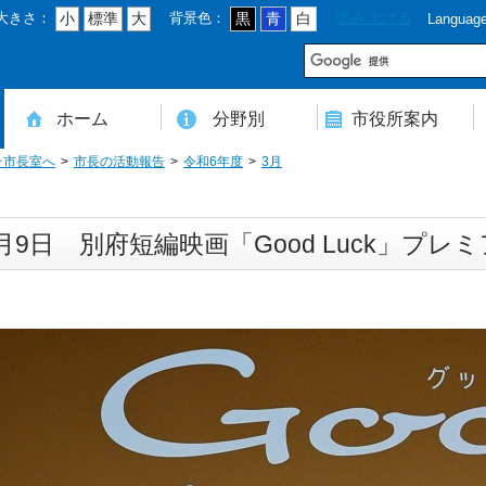
大きさ：
背景色：
読み上げる
小
標準
大
黒
青
白
Languag
市
ホーム
分野別
市役所案内
そ市長室へ
市長の活動報告
令和6年度
3月
住民登録・戸籍・印鑑・マイナンバー
税・年金・国民健康保険・後期高齢者医療
教育・文化・スポーツ・人権・男女共同参画
健康・医療・介護・福祉・食育
消防・防災・安全・環境・ごみ・住宅・水道
商工・労働・消費者行政
入札・契約・工事・委託
農業・林業・農業委員会事務局
道路・都市計画・地籍・交通
議会・選管・監査
まちづくり・財政・管財・各種計画・人事・各支所・その他
本庁舎案内図
庁舎案内
行政組織
人口・世帯数・高齢者人口
豊後大野市の概要
豊後大野市の歴史
合併経過
市章・市民憲章・市花・市木等
豊後大野市友好交流協定
豊後大野市のすがた
豊後大野市の観光
豊後大野市の各種計画
ようこそ市長室へ
名誉市民
豊後大野市ふるさと大使
月9日 別府短編映画「Good Luck」プレ