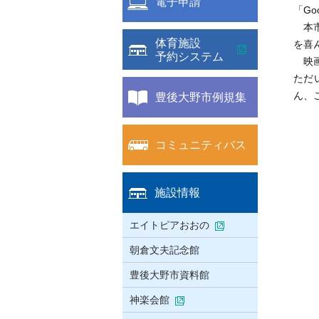
電子申請
「Go
本市
体育施設
を喜
予約システム
映画
ただ
豊後大野市例規集
ん、
コミュニティバス
施設情報
エイトピアおおの
朝倉文夫記念館
豊後大野市資料館
神楽会館