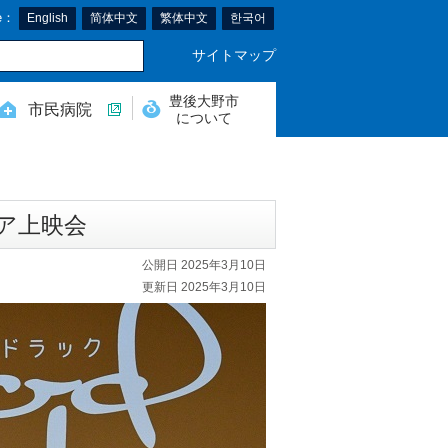
e：
English
简体中文
繁体中文
한국어
サイトマップ
豊後大野市
市民病院
について
ミア上映会
公開日 2025年3月10日
更新日 2025年3月10日