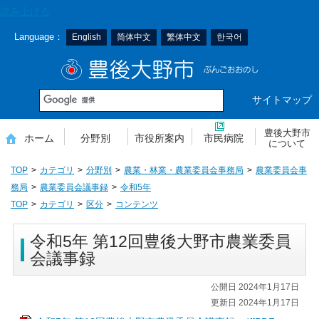
本
読み上げる
文
Language：
English
简体中文
繁体中文
한국어
へ
移
豊後大野市
動
サイトマップ
豊後大野市
ホーム
分野別
市役所案内
市民病院
について
TOP
カテゴリ
分野別
農業・林業・農業委員会事務局
農業委員会事
務局
農業委員会議事録
令和5年
TOP
カテゴリ
区分
コンテンツ
令和5年 第12回豊後大野市農業委員
会議事録
公開日 2024年1月17日
更新日 2024年1月17日