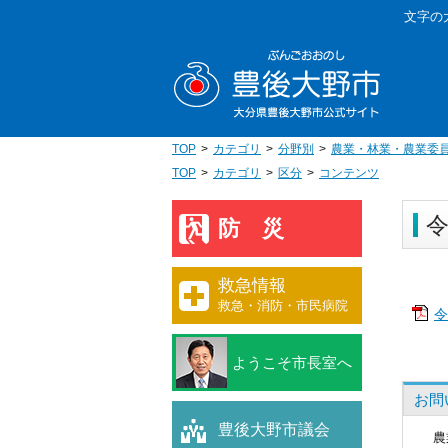
本
文字の
文
豊後大野
へ
移
動
TOP
カテゴリ
分野別
農業・林業・農業委
TOP
カテゴリ
区分
コンテンツ
令
防災
救急情報
救急・消防・市民病院
令
ようこそ市長室へ
お問
豊後大野市議会
農