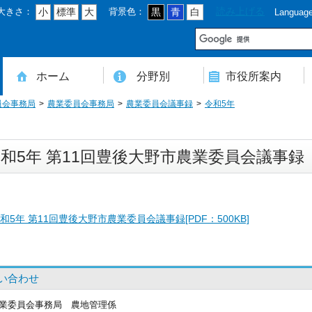
大きさ：
背景色：
読み上げる
小
標準
大
黒
青
白
Languag
市
ホーム
分野別
市役所案内
員会事務局
農業委員会事務局
農業委員会議事録
令和5年
住民登録・戸籍・印鑑・マイナンバー
税・年金・国民健康保険・後期高齢者医療
教育・文化・スポーツ・人権・男女共同参画
健康・医療・介護・福祉・食育
消防・防災・安全・環境・ごみ・住宅・水道
商工・労働・消費者行政
入札・契約・工事・委託
農業・林業・農業委員会事務局
道路・都市計画・地籍・交通
議会・選管・監査
まちづくり・財政・管財・各種計画・人事・各支所・その他
本庁舎案内図
庁舎案内
行政組織
人口・世帯数・高齢者人口
豊後大野市の概要
豊後大野市の歴史
合併経過
市章・市民憲章・市花・市木等
豊後大野市友好交流協定
豊後大野市のすがた
豊後大野市の観光
豊後大野市の各種計画
ようこそ市長室へ
名誉市民
豊後大野市ふるさと大使
和5年 第11回豊後大野市農業委員会議事録
和5年 第11回豊後大野市農業委員会議事録[PDF：500KB]
い合わせ
業委員会事務局
農地管理係