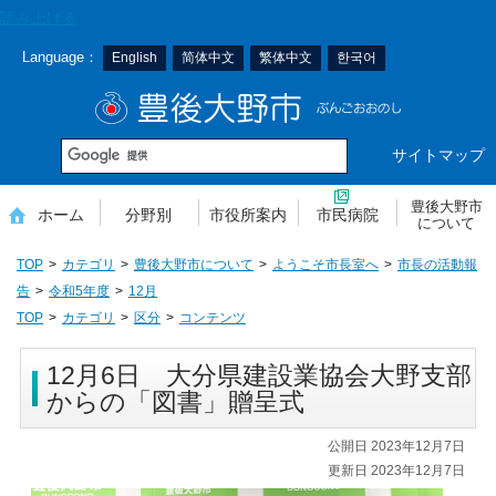
本
読み上げる
文
Language：
English
简体中文
繁体中文
한국어
へ
移
豊後大野市
動
サイトマップ
豊後大野市
ホーム
分野別
市役所案内
市民病院
について
TOP
カテゴリ
豊後大野市について
ようこそ市長室へ
市長の活動報
告
令和5年度
12月
TOP
カテゴリ
区分
コンテンツ
12月6日 大分県建設業協会大野支部
からの「図書」贈呈式
公開日 2023年12月7日
更新日 2023年12月7日