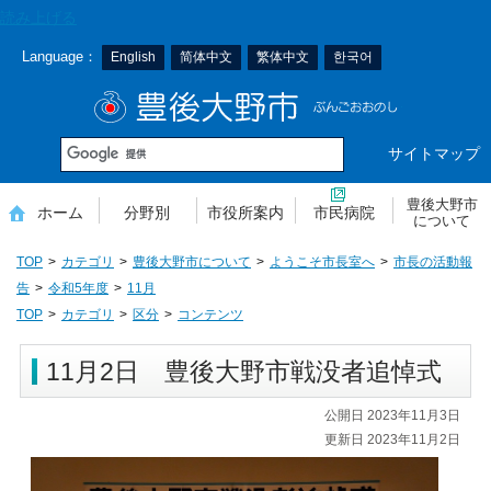
本
読み上げる
文
Language：
English
简体中文
繁体中文
한국어
へ
移
豊後大野市
動
サイトマップ
豊後大野市
ホーム
分野別
市役所案内
市民病院
について
TOP
カテゴリ
豊後大野市について
ようこそ市長室へ
市長の活動報
告
令和5年度
11月
TOP
カテゴリ
区分
コンテンツ
11月2日 豊後大野市戦没者追悼式
公開日 2023年11月3日
更新日 2023年11月2日