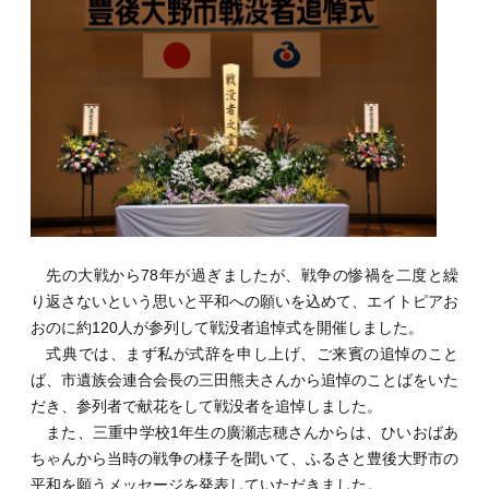
先の大戦から78年が過ぎましたが、戦争の惨禍を二度と繰
り返さないという思いと平和への願いを込めて、エイトピアお
おのに約120人が参列して戦没者追悼式を開催しました。
式典では、まず私が式辞を申し上げ、ご来賓の追悼のこと
ば、市遺族会連合会長の三田熊夫さんから追悼のことばをいた
だき、参列者で献花をして戦没者を追悼しました。
また、三重中学校1年生の廣瀬志穂さんからは、ひいおばあ
ちゃんから当時の戦争の様子を聞いて、ふるさと豊後大野市の
平和を願うメッセージを発表していただきました。