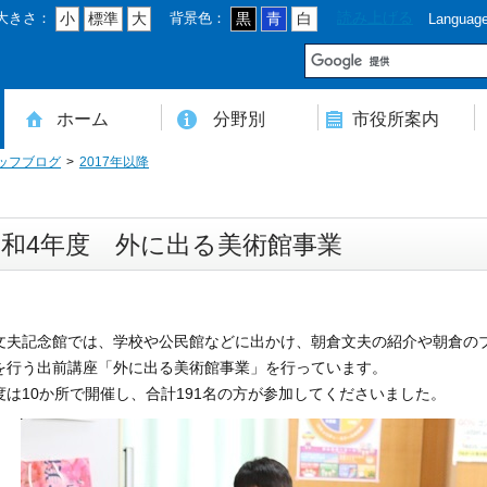
大きさ：
背景色：
読み上げる
小
標準
大
黒
青
白
Languag
市
ホーム
分野別
市役所案内
ッフブログ
2017年以降
住民登録・戸籍・印鑑・マイナンバー
税・年金・国民健康保険・後期高齢者医療
教育・文化・スポーツ・人権・男女共同参画
健康・医療・介護・福祉・食育
消防・防災・安全・環境・ごみ・住宅・水道
商工・労働・消費者行政
入札・契約・工事・委託
農業・林業・農業委員会事務局
道路・都市計画・地籍・交通
議会・選管・監査
まちづくり・財政・管財・各種計画・人事・各支所・その他
本庁舎案内図
庁舎案内
行政組織
人口・世帯数・高齢者人口
豊後大野市の概要
豊後大野市の歴史
合併経過
市章・市民憲章・市花・市木等
豊後大野市友好交流協定
豊後大野市のすがた
豊後大野市の観光
豊後大野市の各種計画
ようこそ市長室へ
名誉市民
豊後大野市ふるさと大使
令和4年度 外に出る美術館事業
文夫記念館では、学校や公民館などに出かけ、朝倉文夫の紹介や朝倉の
を行う出前講座「外に出る美術館事業」を行っています。
度は10か所で開催し、合計191名の方が参加してくださいました。