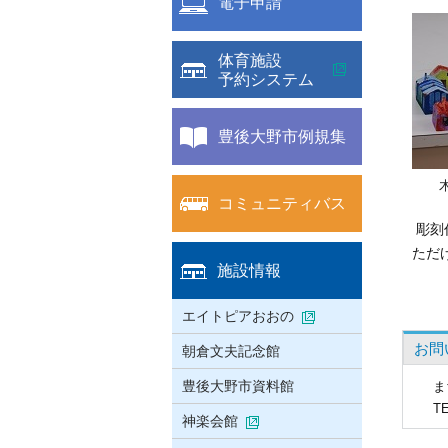
電子申請
体育施設
予約システム
豊後大野市例規集
コミュニティバス
彫刻
ただけ
施設情報
エイトピアおおの
お問
朝倉文夫記念館
豊後大野市資料館
ま
T
神楽会館