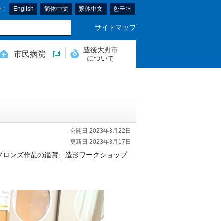
e：
English
简体中文
繁体中文
한국어
サイトマップ
豊後大野市
市民病院
について
公開日 2023年3月22日
更新日 2023年3月17日
ブロンズ作品の鑑賞、造形ワークショップ