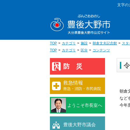
本
文字の
文
豊後大野
へ
移
動
TOP
カテゴリ
施設
朝倉文夫記念館
スタ
TOP
カテゴリ
区分
コンテンツ
防災
救急情報
救急・消防・市民病院
朝倉
など
ようこそ市長室へ
今年
豊後大野市議会