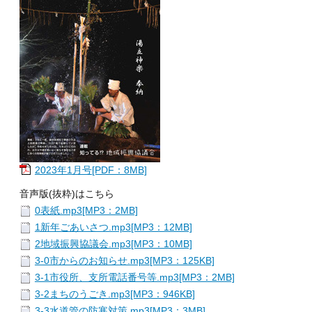
2023年1月号[PDF：8MB]
音声版(抜粋)はこちら
0表紙.mp3[MP3：2MB]
1新年ごあいさつ.mp3[MP3：12MB]
2地域振興協議会.mp3[MP3：10MB]
3-0市からのお知らせ.mp3[MP3：125KB]
3-1市役所、支所電話番号等.mp3[MP3：2MB]
3-2まちのうごき.mp3[MP3：946KB]
3-3水道管の防寒対策.mp3[MP3：3MB]