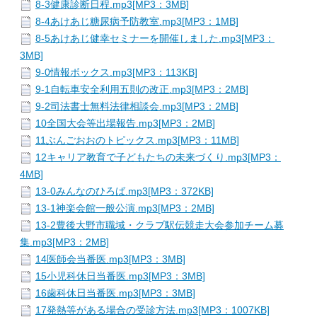
8-3健康診断日程.mp3[MP3：3MB]
8-4あけあじ糖尿病予防教室.mp3[MP3：1MB]
8-5あけあじ健幸セミナーを開催しました.mp3[MP3：
3MB]
9-0情報ボックス.mp3[MP3：113KB]
9-1自転車安全利用五則の改正.mp3[MP3：2MB]
9-2司法書士無料法律相談会.mp3[MP3：2MB]
10全国大会等出場報告.mp3[MP3：2MB]
11ぶんごおおのトピックス.mp3[MP3：11MB]
12キャリア教育で子どもたちの未来づくり.mp3[MP3：
4MB]
13-0みんなのひろば.mp3[MP3：372KB]
13-1神楽会館一般公演.mp3[MP3：2MB]
13-2豊後大野市職域・クラブ駅伝競走大会参加チーム募
集.mp3[MP3：2MB]
14医師会当番医.mp3[MP3：3MB]
15小児科休日当番医.mp3[MP3：3MB]
16歯科休日当番医.mp3[MP3：3MB]
17発熱等がある場合の受診方法.mp3[MP3：1007KB]