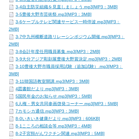
3-4自主防災組織を見直しましょう.mp3[MP3：3MB]
3-5豊後大野市芸術祭.mp3[MP3：3MB]
3-6ケーブルテレビ関連サービス一時停波.mp3[MP3：
2MB]
3-7中九州横断道路リレーシンポジウム開催.mp3[MP3：
2MB]
3-8会計年度任用職員募集.mp3[MP3：2MB]
3-9大分アジア彫刻展豊後大野賞決定.mp3[MP3：2MB]
3-10豊後大野市職員採用試験（追加試験）.mp3[MP3：
3MB]
3-11韓国語教室開講.mp3[MP3：3MB]
4図書館だより.mp3[MP3：3MB]
5国民年金のお知らせ.mp3[MP3：5MB]
6人権・男女共同参画啓発コーナー.mp3[MP3：5MB]
7カモシカ通信.mp3[MP3：3MB]
8-0いきいき健康だより.mp3[MP3：606KB]
8-1こころの相談会等.mp3[MP3：4MB]
8-2子宮頸がんワクチン関連.mp3[MP3：5MB]