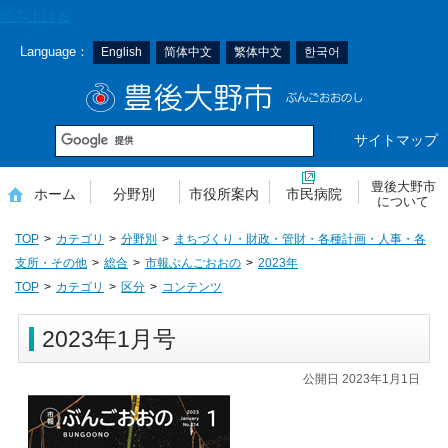
本
読み上げる
文
Language：
English
简体中文
繁体中文
한국어
へ
移
豊後大野市
動
サイトマップ
豊後大野市
ホーム
分野別
市役所案内
市民病院
について
TOP
カテゴリ
分野別
まちづくり・財政・管財・各種計画・人事・各
支所・その他
総合
市報ぶんごおおの
2023年
TOP
カテゴリ
区分
コンテンツ
2023年1月号
公開日 2023年1月1日