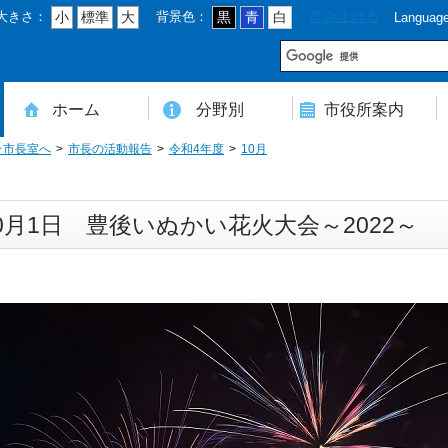
大きさ：
背景色：
読み上げる
小
標準
大
黒
青
白
Languag
市
ホーム
分野別
市役所案内
そ市長室へ
市長の活動報告
令和4年度
10月
住民登録・戸籍・印鑑・マイナンバー
税・年金・国民健康保険・後期高齢者医療
教育・文化・スポーツ・人権・男女共同参画
健康・医療・介護・福祉・食育
消防・防災・安全・環境・ごみ・住宅・水道
商工・労働・消費者行政
入札・契約・工事・委託
農業・林業・農業委員会事務局
道路・都市計画・地籍・交通
議会・選管・監査
まちづくり・財政・管財・各種計画・人事・各支所・その他
本庁舎案内図
庁舎案内
行政組織
人口・世帯数・高齢者人口
豊後大野市の概要
豊後大野市の歴史
合併経過
市章・市民憲章・市花・市木等
豊後大野市友好交流協定
豊後大野市のすがた
豊後大野市の観光
豊後大野市の各種計画
ようこそ市長室へ
名誉市民
豊後大野市ふるさと大使
0月1日 豊後いぬかい花火大会～2022～