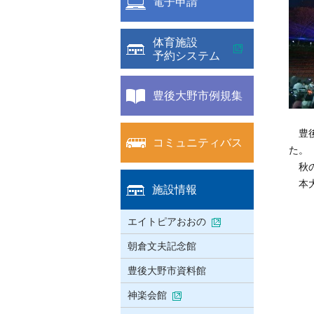
電子申請
体育施設
予約システム
豊後大野市例規集
豊後
コミュニティバス
た。
秋の
本大
施設情報
エイトピアおおの
朝倉文夫記念館
豊後大野市資料館
神楽会館