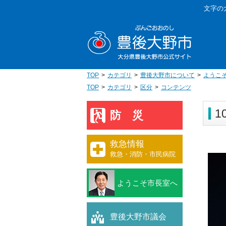
本
文字の
文
豊後大野
へ
移
動
TOP
カテゴリ
豊後大野市について
ようこ
TOP
カテゴリ
区分
コンテンツ
1
防災
救急情報
救急・消防・市民病院
ようこそ市長室へ
豊後大野市議会