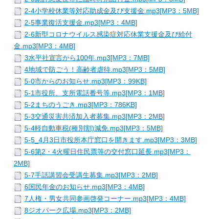
2-4小学校休業等対応助成金及び支援金.mp3[MP3：5MB]
2-5事業復活支援金.mp3[MP3：4MB]
2-6新型コロナウイルス感染症対応休業支援金及び給付
金.mp3[MP3：4MB]
3水平社宣言から100年.mp3[MP3：7MB]
4地域で防ごう！高齢者虐待.mp3[MP3：5MB]
5-0市からのお知らせ.mp3[MP3：99KB]
5-1市役所、支所電話番号等.mp3[MP3：1MB]
5-2まちのうごき.mp3[MP3：786KB]
5-3交通災害共済加入者募集.mp3[MP3：2MB]
5-4軽自動車税(種別割)減免.mp3[MP3：5MB]
5-5_4月3日市役所本庁窓口を開きます.mp3[MP3：3MB]
5-6第2・4火曜日住民票等の交付窓口延長.mp3[MP3：
2MB]
5-7手話講習会受講生募集.mp3[MP3：2MB]
6国民年金のお知らせ.mp3[MP3：4MB]
7人権・男女共同参画啓発コーナー.mp3[MP3：4MB]
8ジオパーク広場.mp3[MP3：2MB]