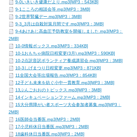
9-0いきいき健康だより.mp3[MP3：543KB]
9-1こころの相談会等.mp3[MP3：3MB]
9-2世界腎臓デー.mp3[MP3：3MB]
9-3_3月は自殺対策月間です.mp3[MP3：3MB]
9-4あけあじ高血圧予防教室を開催しました.mp3[MP3：
2MB]
10-0情報ボックス.mp3[MP3：334KB]
10-1おもちゃ病院日程変更(3月).mp3[MP3：590KB]
10-2点訳音訳ボランティア養成講習会.mp3[MP3：3MB]
10-3しげまつり日程変更.mp3[MP3：871KB]
11全国大会等出場報告.mp3[MP3：854KB]
12子ども未来を紡ぐ小中一貫教育.mp3[MP3：3MB]
13ぶんごおおのトピックス.mp3[MP3：3MB]
14インキュベーションファーム.mp3[MP3：2MB]
15大分県障がい者スポーツ大会参加者募集.mp3[MP3：
2MB]
16医師会当番医.mp3[MP3：2MB]
17小児科休日当番医.mp3[MP3：2MB]
18歯科休日当番医.mp3[MP3：2MB]