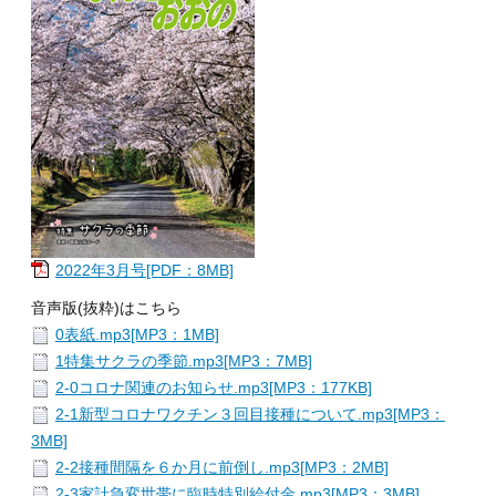
2022年3月号[PDF：8MB]
音声版(抜粋)はこちら
0表紙.mp3[MP3：1MB]
1特集サクラの季節.mp3[MP3：7MB]
2-0コロナ関連のお知らせ.mp3[MP3：177KB]
2-1新型コロナワクチン３回目接種について.mp3[MP3：
3MB]
2-2接種間隔を６か月に前倒し.mp3[MP3：2MB]
2-3家計急変世帯に臨時特別給付金.mp3[MP3：3MB]