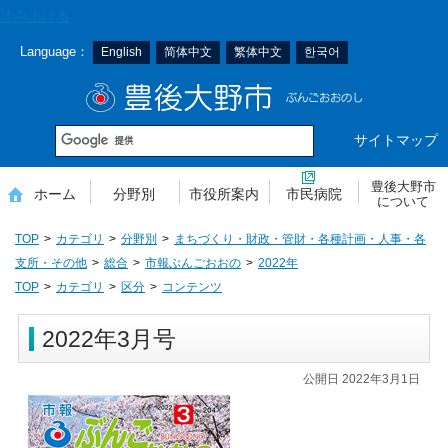
本
読み上げる
文
Language：
English
简体中文
繁体中文
한국어
へ
移
豊後大野市
動
サイトマップ
豊後大野市
ホーム
分野別
市役所案内
市民病院
について
TOP
カテゴリ
分野別
まちづくり・財政・管財・各種計画・人事・各
支所・その他
総合
市報ぶんごおおの
2022年
TOP
カテゴリ
区分
コンテンツ
2022年3月号
公開日 2022年3月1日