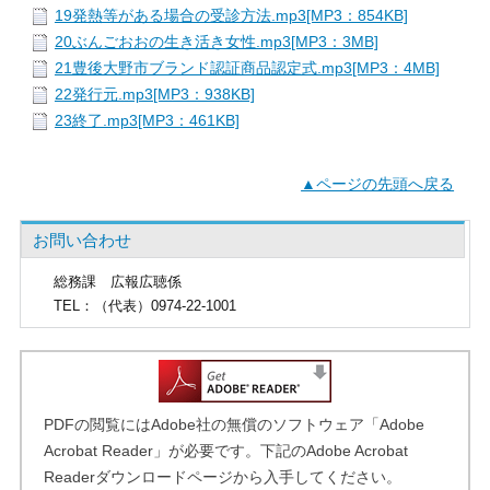
19発熱等がある場合の受診方法.mp3[MP3：854KB]
20ぶんごおおの生き活き女性.mp3[MP3：3MB]
21豊後大野市ブランド認証商品認定式.mp3[MP3：4MB]
22発行元.mp3[MP3：938KB]
23終了.mp3[MP3：461KB]
▲ページの先頭へ戻る
お問い合わせ
総務課
広報広聴係
TEL
：（代表）0974-22-1001
PDFの閲覧にはAdobe社の無償のソフトウェア「Adobe
Acrobat Reader」が必要です。下記のAdobe Acrobat
Readerダウンロードページから入手してください。