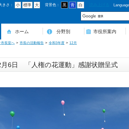
大きさ：
背景色：
読み上げる
小
標準
大
黒
青
白
Languag
市
ホーム
分野別
市役所案内
そ市長室へ
市長の活動報告
令和3年度
12月
住民登録・戸籍・印鑑・マイナンバー
税・年金・国民健康保険・後期高齢者医療
教育・文化・スポーツ・人権・男女共同参画
健康・医療・介護・福祉・食育
消防・防災・安全・環境・ごみ・住宅・水道
商工・労働・消費者行政
入札・契約・工事・委託
農業・林業・農業委員会事務局
道路・都市計画・地籍・交通
議会・選管・監査
まちづくり・財政・管財・各種計画・人事・各支所・その他
本庁舎案内図
庁舎案内
行政組織
人口・世帯数・高齢者人口
豊後大野市の概要
豊後大野市の歴史
合併経過
市章・市民憲章・市花・市木等
豊後大野市友好交流協定
豊後大野市のすがた
豊後大野市の観光
豊後大野市の各種計画
ようこそ市長室へ
名誉市民
豊後大野市ふるさと大使
2月6日 「人権の花運動」感謝状贈呈式