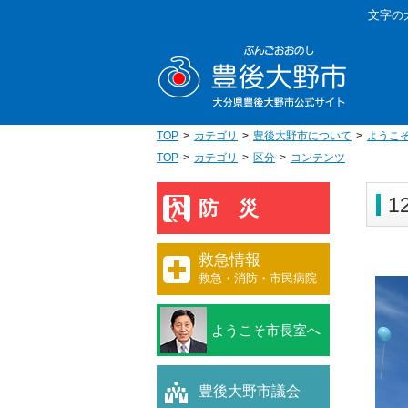
本
文字の
文
豊後大野
へ
移
動
TOP
カテゴリ
豊後大野市について
ようこ
TOP
カテゴリ
区分
コンテンツ
1
防災
救急情報
救急・消防・市民病院
ようこそ市長室へ
豊後大野市議会