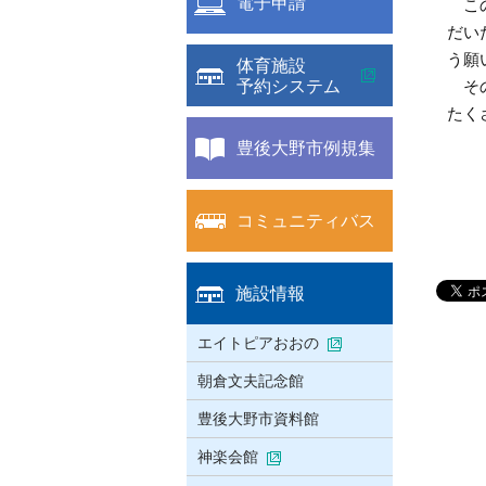
電子申請
この
だい
う願
体育施設
予約システム
その
たく
豊後大野市例規集
コミュニティバス
施設情報
エイトピアおおの
朝倉文夫記念館
豊後大野市資料館
神楽会館