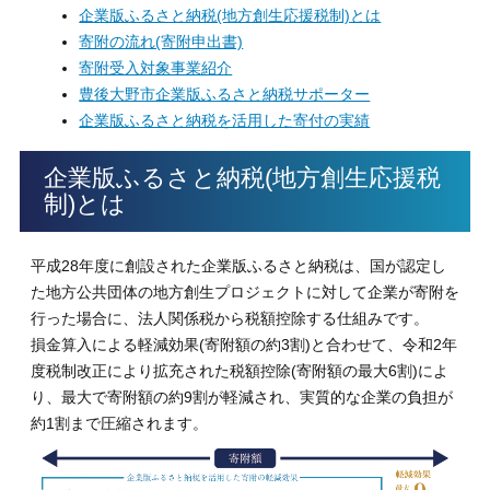
企業版ふるさと納税(地方創生応援税制)とは
寄附の流れ(寄附申出書)
寄附受入対象事業紹介
豊後大野市企業版ふるさと納税サポーター
企業版ふるさと納税を活用した寄付の実績
企業版ふるさと納税(地方創生応援税
制)とは
平成28年度に創設された企業版ふるさと納税は、国が認定し
た地方公共団体の地方創生プロジェクトに対して企業が寄附を
行った場合に、法人関係税から税額控除する仕組みです。
損金算入による軽減効果(寄附額の約3割)と合わせて、令和2年
度税制改正により拡充された税額控除(寄附額の最大6割)によ
り、最大で寄附額の約9割が軽減され、実質的な企業の負担が
約1割まで圧縮されます。