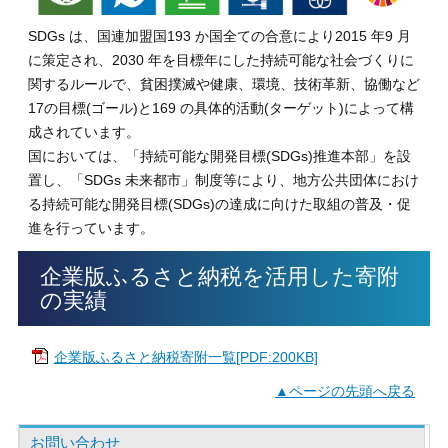
SDGs は、国連加盟国193 か国全ての合意により2015 年9 月
に策定され、2030 年を目標年にした持続可能な社会づくりに
関するルールで、貧困撲滅や健康、環境、技術革新、協働など
17の目標(ゴール)と169 の具体的活動(ターゲット)によって構
成されています。
国においては、「持続可能な開発目標(SDGs)推進本部」を設
置し、「SDGs 未来都市」制度等により、地方公共団体におけ
る持続可能な開発目標(SDGs)の達成に向けた取組の普及・促
進を行っています。
企業版ふるさと納税を活用した寄附
の実績
企業版ふるさと納税寄附一覧[PDF:200KB]
▲ページの先頭へ戻る
お問い合わせ