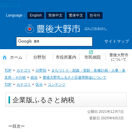
本
読み上げる
文
Language：
English
简体中文
繁体中文
한국어
へ
移
豊後大野市
動
サイトマップ
豊後大野市
ホーム
分野別
市役所案内
市民病院
について
TOP
カテゴリ
分野別
まちづくり・財政・管財・各種計画・人事・各
支所・その他
総合
豊後大野市ふるさと応援寄附金について
TOP
カテゴリ
区分
コンテンツ
企業版ふるさと納税
公開日 2021年12月7日
更新日 2025年9月2日
ー目次ー