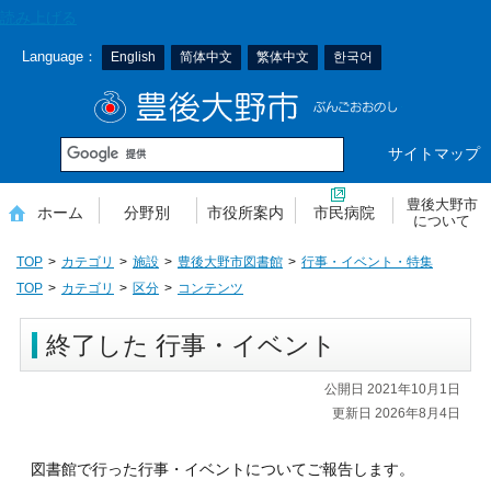
本
読み上げる
文
Language：
English
简体中文
繁体中文
한국어
へ
移
豊後大野市
動
サイトマップ
豊後大野市
ホーム
分野別
市役所案内
市民病院
について
TOP
カテゴリ
施設
豊後大野市図書館
行事・イベント・特集
TOP
カテゴリ
区分
コンテンツ
終了した 行事・イベント
公開日 2021年10月1日
更新日 2026年8月4日
図書館で行った行事・イベントについてご報告します。