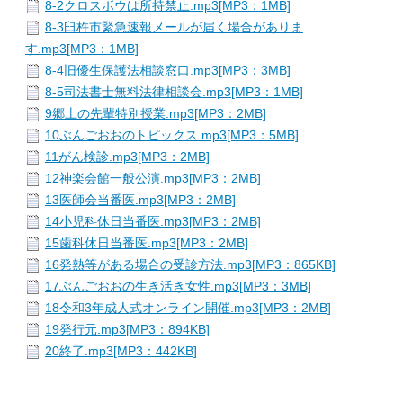
8-2クロスボウは所持禁止.mp3[MP3：1MB]
8-3臼杵市緊急速報メールが届く場合がありま
す.mp3[MP3：1MB]
8-4旧優生保護法相談窓口.mp3[MP3：3MB]
8-5司法書士無料法律相談会.mp3[MP3：1MB]
9郷土の先輩特別授業.mp3[MP3：2MB]
10ぶんごおおのトピックス.mp3[MP3：5MB]
11がん検診.mp3[MP3：2MB]
12神楽会館一般公演.mp3[MP3：2MB]
13医師会当番医.mp3[MP3：2MB]
14小児科休日当番医.mp3[MP3：2MB]
15歯科休日当番医.mp3[MP3：2MB]
16発熱等がある場合の受診方法.mp3[MP3：865KB]
17ぶんごおおの生き活き女性.mp3[MP3：3MB]
18令和3年成人式オンライン開催.mp3[MP3：2MB]
19発行元.mp3[MP3：894KB]
20終了.mp3[MP3：442KB]