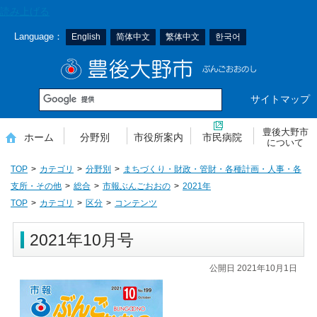
本
読み上げる
文
Language：
English
简体中文
繁体中文
한국어
へ
移
豊後大野市
動
サイトマップ
豊後大野市
ホーム
分野別
市役所案内
市民病院
について
TOP
カテゴリ
分野別
まちづくり・財政・管財・各種計画・人事・各
支所・その他
総合
市報ぶんごおおの
2021年
TOP
カテゴリ
区分
コンテンツ
2021年10月号
公開日 2021年10月1日