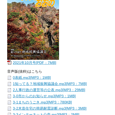
2021年10月号[PDF：7MB]
音声版(抜粋)はこちら
0表紙.mp3[MP3：1MB]
1知ってる？地域振興協議会.mp3[MP3：7MB]
2人事行政の運営等の公表.mp3[MP3：29MB]
3-0市からのお知らせ.mp3[MP3：1MB]
3-1まちのうごき.mp3[MP3：780KB]
3-2木造住宅の簡易耐震診断.mp3[MP3：3MB]
3-3インターネット公売.mp3[MP3：2MB]