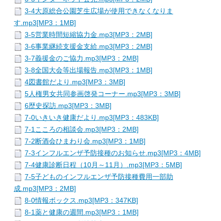
3-4大原総合公園芝生広場が使用できなくなりま
す.mp3[MP3：1MB]
3-5営業時間短縮協力金.mp3[MP3：2MB]
3-6事業継続支援金支給.mp3[MP3：2MB]
3-7義援金のご協力.mp3[MP3：2MB]
3-8全国大会等出場報告.mp3[MP3：1MB]
4図書館だより.mp3[MP3：3MB]
5人権男女共同参画啓発コーナー.mp3[MP3：3MB]
6歴史探訪.mp3[MP3：3MB]
7-0いきいき健康だより.mp3[MP3：483KB]
7-1こころの相談会.mp3[MP3：2MB]
7-2断酒会ひまわり会.mp3[MP3：1MB]
7-3インフルエンザ予防接種のお知らせ.mp3[MP3：4MB]
7-4健康診断日程（10月～11月）.mp3[MP3：5MB]
7-5子どものインフルエンザ予防接種費用一部助
成.mp3[MP3：2MB]
8-0情報ボックス.mp3[MP3：347KB]
8-1薬と健康の週間.mp3[MP3：1MB]