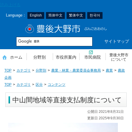
本
読み上げる
文
Language：
English
简体中文
繁体中文
한국어
へ
移
豊後大野市
動
サイトマップ
豊後大野市
ホーム
分野別
市役所案内
市民病院
について
TOP
カテゴリ
分野別
農業・林業・農業委員会事務局
農業
農政
企画
TOP
カテゴリ
区分
コンテンツ
中山間地域等直接支払制度について
公開日 2021年8月31日
更新日 2025年9月30日