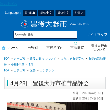
本
読み上げる
文
Language：
English
简体中文
繁体中文
한국어
へ
移
豊後大野市
動
サイトマップ
豊後大野市
ホーム
分野別
市役所案内
市民病院
について
TOP
カテゴリ
豊後大野市について
ようこそ市長室へ
市長の活動報
告
令和3年度
4月
TOP
カテゴリ
区分
コンテンツ
4月28日 豊後大野市椎茸品評会
公開日 2021年4月30日
更新日 2021年4月30日