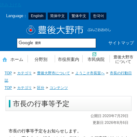
本
読み上げる
文
Language：
English
简体中文
繁体中文
한국어
へ
移
豊後大野市
動
サイトマップ
豊後大野市
ホーム
分野別
市役所案内
市民病院
について
TOP
カテゴリ
豊後大野市について
ようこそ市長室へ
市長の行動日
誌
TOP
カテゴリ
区分
コンテンツ
市長の行事等予定
公開日 2020年7月29日
更新日 2026年8月6日
市長の行事等予定をお知らせします。