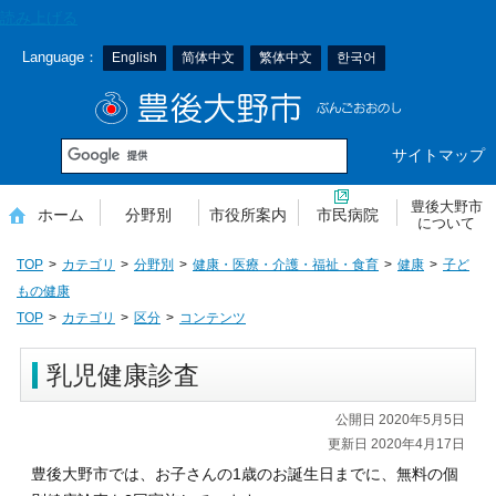
本
読み上げる
文
Language：
English
简体中文
繁体中文
한국어
へ
移
豊後大野市
動
サイトマップ
豊後大野市
ホーム
分野別
市役所案内
市民病院
について
TOP
カテゴリ
分野別
健康・医療・介護・福祉・食育
健康
子ど
もの健康
TOP
カテゴリ
区分
コンテンツ
乳児健康診査
公開日 2020年5月5日
更新日 2020年4月17日
豊後大野市では、お子さんの1歳のお誕生日までに、無料の個