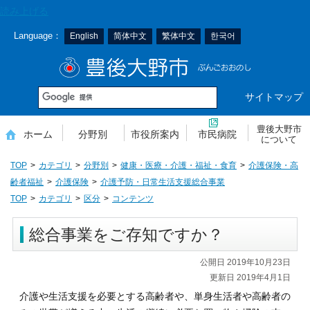
本
読み上げる
文
Language：
English
简体中文
繁体中文
한국어
へ
移
豊後大野市
動
サイトマップ
豊後大野市
ホーム
分野別
市役所案内
市民病院
について
TOP
カテゴリ
分野別
健康・医療・介護・福祉・食育
介護保険・高
齢者福祉
介護保険
介護予防・日常生活支援総合事業
TOP
カテゴリ
区分
コンテンツ
総合事業をご存知ですか？
公開日 2019年10月23日
更新日 2019年4月1日
介護や生活支援を必要とする高齢者や、単身生活者や高齢者の