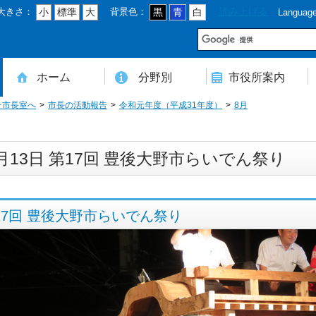
大きさ：
背景色：
読み上げる
小
標準
大
黒
青
白
Languag
市
ホーム
分野別
市役所案内
そ市長室へ
市長の活動報告
令和元年度（平成31年度）
8月
住民登録・戸籍・印鑑・マイナンバー
税・年金・国民健康保険・後期高齢者医療
教育・文化・スポーツ・人権・男女共同参画
健康・医療・介護・福祉・食育
消防・防災・安全・環境・ごみ・住宅・水道
商工・労働・消費者行政
入札・契約・工事・委託
農業・林業・農業委員会事務局
道路・都市計画・地籍・交通
議会・選管・監査
まちづくり・財政・管財・各種計画・人事・各支所・その他
本庁舎案内図
庁舎案内
行政組織
人口・世帯数・高齢者人口
豊後大野市の概要
豊後大野市の歴史
合併経過
市章・市民憲章・市花・市木等
豊後大野市友好交流協定
豊後大野市のすがた
豊後大野市の観光
豊後大野市の各種計画
ようこそ市長室へ
名誉市民
豊後大野市ふるさと大使
月13日 第17回 豊後大野市らいでん祭り
17回 豊後大野市らいでん祭り