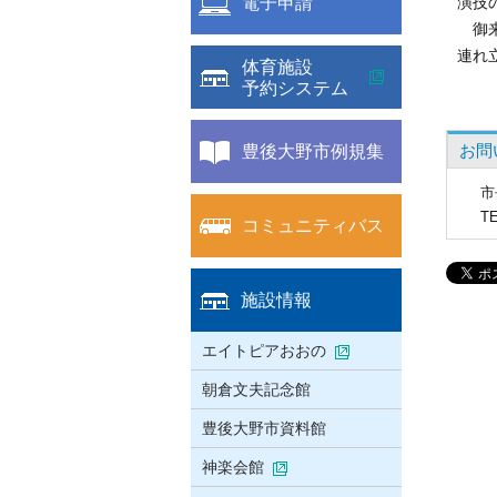
電子申請
演技
御来
連れ
体育施設
予約システム
豊後大野市例規集
お問
市
T
コミュニティバス
施設情報
エイトピアおおの
朝倉文夫記念館
豊後大野市資料館
神楽会館