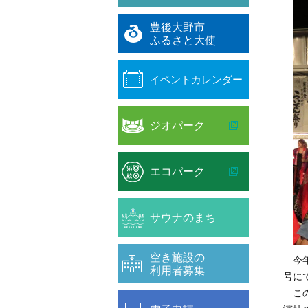
豊後大野市
ふるさと大使
イベントカレンダー
ジオパーク
エコパーク
サウナのまち
空き施設の
今年
利用者募集
号に
この