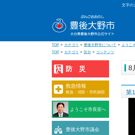
本
文字の
文
豊後大野
へ
移
動
TOP
カテゴリ
豊後大野市について
ようこ
TOP
カテゴリ
区分
コンテンツ
8
防災
救急情報
第
救急・消防・市民病院
ようこそ市長室へ
豊後大野市議会