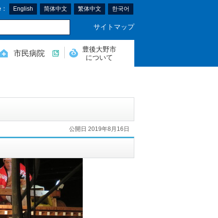
e：
English
简体中文
繁体中文
한국어
サイトマップ
豊後大野市
市民病院
について
公開日 2019年8月16日