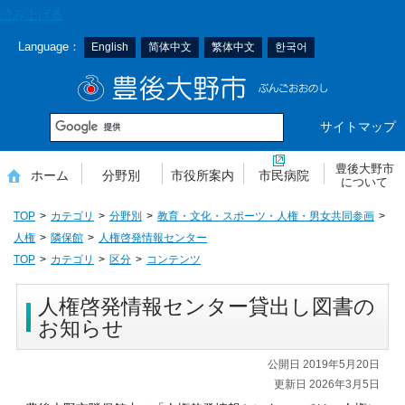
本
読み上げる
文
Language：
English
简体中文
繁体中文
한국어
へ
移
豊後大野市
動
サイトマップ
豊後大野市
ホーム
分野別
市役所案内
市民病院
について
TOP
カテゴリ
分野別
教育・文化・スポーツ・人権・男女共同参画
人権
隣保館
人権啓発情報センター
TOP
カテゴリ
区分
コンテンツ
人権啓発情報センター貸出し図書の
お知らせ
公開日 2019年5月20日
更新日 2026年3月5日