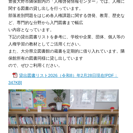
豊後大野市隣保館内の「人権啓発情報センター」では、人権に
関する図書の貸し出しを行っています。
部落差別問題をはじめ各人権課題に関する啓発、教育、歴史な
ど、専門的な分野から入門図書まで幅広
い内容となっています。
下記の貸出図書リストを参考に、学校や企業、団体、個人等の
人権学習の教材としてご活用ください。
また、大分県立図書館の蔵書を定期的に借り入れています。隣
保館所有の図書同様に貸し出しています
ので、ぜひご利用ください。
貸出図書リスト2026（令和8）年2月28日現在[PDF：
347KB]