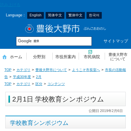
本
読み上げる
文
Language：
English
简体中文
繁体中文
한국어
へ
移
豊後大野市
動
サイトマップ
豊後大野市
ホーム
分野別
市役所案内
市民病院
について
TOP
カテゴリ
豊後大野市について
ようこそ市長室へ
市長の活動報
告
平成30年度
2月
TOP
カテゴリ
区分
コンテンツ
2月1日 学校教育シンポジウム
公開日 2019年2月6日
学校教育シンポジウム