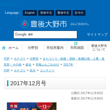
本
読み上げる
文
Language：
English
简体中文
繁体中文
한국어
へ
移
豊後大野市
動
サイトマップ
豊後大野市
ホーム
分野別
市役所案内
市民病院
について
TOP
カテゴリ
分野別
まちづくり・財政・管財・各種計画・人事・各
支所・その他
総合
市報ぶんごおおの
2017年
TOP
カテゴリ
区分
コンテンツ
2017年12月号
公開日 2017年11月30日
更新日 2017年11月30日