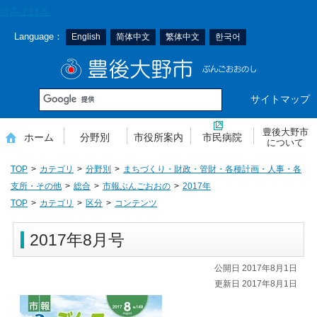
本
読み上げる
文
Language：
English
简体中文
繁体中文
한국어
へ
移
豊後大野市
動
サイトマップ
豊後大野市
ホーム
分野別
市役所案内
市民病院
について
TOP
カテゴリ
分野別
まちづくり・財政・管財・各種計画・人事・各
支所・その他
総合
市報ぶんごおおの
2017年
TOP
カテゴリ
区分
コンテンツ
2017年8月号
公開日 2017年8月1日
更新日 2017年8月1日