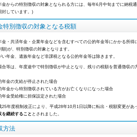
年金からの特別徴収の対象となられる方には、毎年6月中旬までに納税通
同封しています。)
金特別徴収の対象となる税額
年金・共済年金・企業年金などを含むすべての公的年金等にかかる所得
割額)が、特別徴収の対象となります。
がい年金、遺族年金など非課税となる公的年金等は除きます。
場合等は、年度途中で特別徴収が中止となり、残りの税額を普通徴収の
。
的年金の支給が停止された場合
的年金から特別徴収されている方がお亡くなりになった場合
的年金受給権に担保設定された場合
成25年度税制改正により、平成28年10月1日以降に転出・税額変更が
収を継続すること
とされました。
収方法