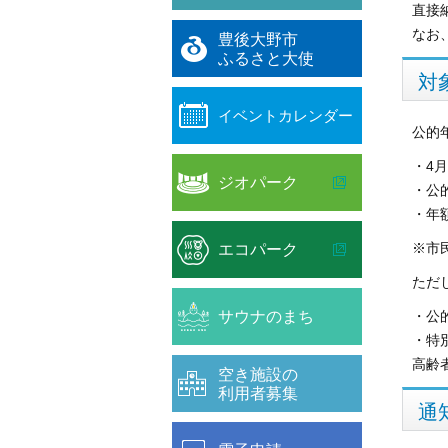
直接
なお
豊後大野市
ふるさと大使
対
イベントカレンダー
公的
・4
ジオパーク
・公
・年
エコパーク
※市
ただ
サウナのまち
・公
・特
高齢
空き施設の
利用者募集
通