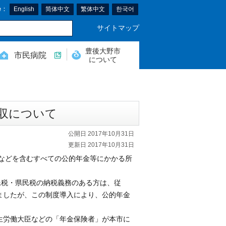
e：
English
简体中文
繁体中文
한국어
サイトマップ
豊後大野市
市民病院
について
収について
公開日 2017年10月31日
更新日 2017年10月31日
金などを含むすべての公的年金等にかかる所
民税・県民税の納税義務のある方は、従
ましたが、この制度導入により、公的年金
生労働大臣などの「年金保険者」が本市に