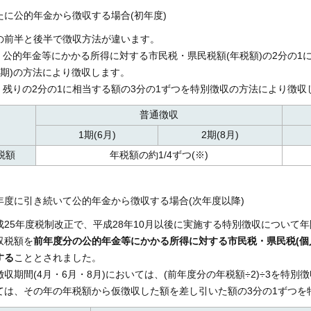
たに公的年金から徴収する場合(初年度)
の前半と後半で徴収方法が違います。
 : 公的年金等にかかる所得に対する市民税・県民税額(年税額)の2分の1
2期)の方法により徴収します。
 : 残りの2分の1に相当する額の3分の1ずつを特別徴収の方法により徴収
普通徴収
1期(6月)
2期(8月)
税額
年税額の約1/4ずつ(※)
年度に引き続いて公的年金から徴収する場合(次年度以降)
成25年度税制改正で、平成28年10月以後に実施する特別徴収について
収税額を
前年度分の公的年金等にかかる所得に対する市民税・県民税(個
する
こととされました。
徴収期間(4月・6月・8月)においては、(前年度分の年税額÷2)÷3を特別徴
ては、その年の年税額から仮徴収した額を差し引いた額の3分の1ずつを