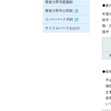
豊後大野市図書館
◆新
豊後大野市公民館
年度
リバーパーク犬飼
前半
期・
サイクルパークおおの
後半
◆前
平
徴
と
仮
い