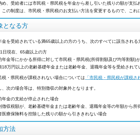
納め、受給者には市民税・県民税を年金から差し引いた残りの額が支払
、この制度は、市民税・県民税のお支払い方法を変更するもので、これ
象となる方
年金を受給されている満65歳以上の方のうち、次のすべてに該当される
月1日現在、65歳以上の方
的年金等にかかる所得に対して市民税・県民税(所得割額及び均等割額)
額18万円以上の老齢基礎年金または老齢年金、退職年金等を受給されて
民税・県民税が課税されない場合については
「市民税・県民税が課税さ
し、次の場合等は、特別徴収の対象外となります。
的年金の支給が停止された場合
別徴収税額が、老齢基礎年金または老齢年金、退職年金等の年額から所
者医療保険料を控除した残りの額から引ききれない場合
知方法