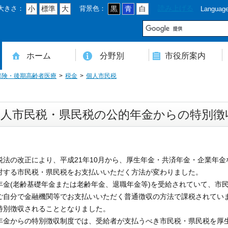
大きさ：
背景色：
読み上げる
小
標準
大
黒
青
白
Languag
市
ホーム
分野別
市役所案内
保険・後期高齢者医療
税金
個人市民税
住民登録・戸籍・印鑑・マイナンバー
税・年金・国民健康保険・後期高齢者医療
教育・文化・スポーツ・人権・男女共同参画
健康・医療・介護・福祉・食育
消防・防災・安全・環境・ごみ・住宅・水道
商工・労働・消費者行政
入札・契約・工事・委託
農業・林業・農業委員会事務局
道路・都市計画・地籍・交通
議会・選管・監査
まちづくり・財政・管財・各種計画・人事・各支所・その他
本庁舎案内図
庁舎案内
行政組織
人口・世帯数・高齢者人口
豊後大野市の概要
豊後大野市の歴史
合併経過
市章・市民憲章・市花・市木等
豊後大野市友好交流協定
豊後大野市のすがた
豊後大野市の観光
豊後大野市の各種計画
ようこそ市長室へ
名誉市民
豊後大野市ふるさと大使
個人市民税・県民税の公的年金からの特別徴
税法の改正により、平成21年10月から、厚生年金・共済年金・企業年
対する市民税・県民税をお支払いいただく方法が変わりました。
年金(老齢基礎年金または老齢年金、退職年金等)を受給されていて、市
ご自分で金融機関等でお支払いいただく普通徴収の方法で課税されてい
特別徴収されることとなりました。
年金からの特別徴収制度では、受給者が支払うべき市民税・県民税を厚