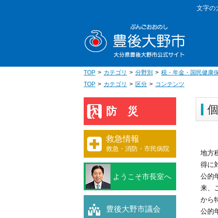
本
文字の
文
豊後大野
へ
移
動
TOP
カテゴリ
分野別
税・年金・国民健康
TOP
カテゴリ
区分
コンテンツ
防災
救急情報
救急・消防・市民病院
地方
得に
ようこそ市長室へ
公的
来、
から
豊後大野市議会
公的