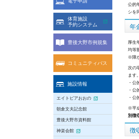
電子申請
公的
シを
体育施設
予約システム
年
豊後大野市例規集
厚生
均等
※障
コミュニティバス
次の
ます
・公
施設情報
・公
・公
エイトピアおおの
※平
朝倉文夫記念館
別徴
豊後大野市資料館
徴
神楽会館