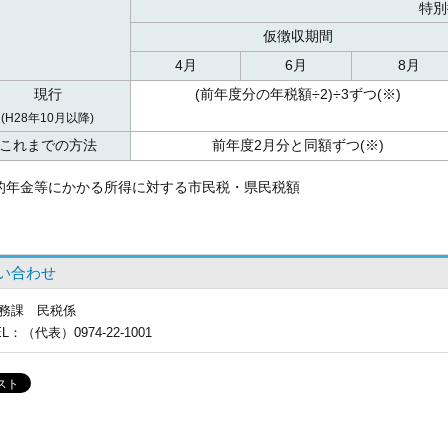
特別
仮徴収期間
4月
6月
8月
現行
(前年度分の年税額÷2)÷3ずつ(※)
(H28年10月以降)
これまでの方法
前年度2月分と同額ずつ(※)
的年金等にかかる所得に対する市民税・県民税額
い合わせ
務課
民税係
EL
：（代表）0974-22-1001