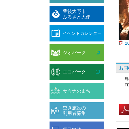
豊後大野市
ふるさと大使
イベントカレンダー
2
ジオパーク
お問
エコパーク
総
T
サウナのまち
空き施設の
利用者募集