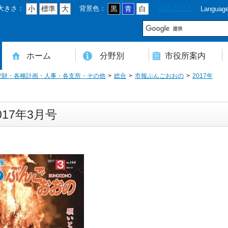
大きさ：
背景色：
読み上げる
小
標準
大
黒
青
白
Languag
市
ホーム
分野別
市役所案内
管財・各種計画・人事・各支所・その他
総合
市報ぶんごおおの
2017年
住民登録・戸籍・印鑑・マイナンバー
税・年金・国民健康保険・後期高齢者医療
教育・文化・スポーツ・人権・男女共同参画
健康・医療・介護・福祉・食育
消防・防災・安全・環境・ごみ・住宅・水道
商工・労働・消費者行政
入札・契約・工事・委託
農業・林業・農業委員会事務局
道路・都市計画・地籍・交通
議会・選管・監査
まちづくり・財政・管財・各種計画・人事・各支所・その他
本庁舎案内図
庁舎案内
行政組織
人口・世帯数・高齢者人口
豊後大野市の概要
豊後大野市の歴史
合併経過
市章・市民憲章・市花・市木等
豊後大野市友好交流協定
豊後大野市のすがた
豊後大野市の観光
豊後大野市の各種計画
ようこそ市長室へ
名誉市民
豊後大野市ふるさと大使
017年3月号