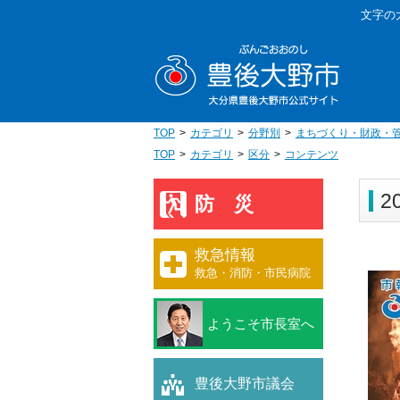
本
文字の
文
豊後大野
へ
移
動
TOP
カテゴリ
分野別
まちづくり・財政・
TOP
カテゴリ
区分
コンテンツ
2
防災
救急情報
救急・消防・市民病院
ようこそ市長室へ
豊後大野市議会