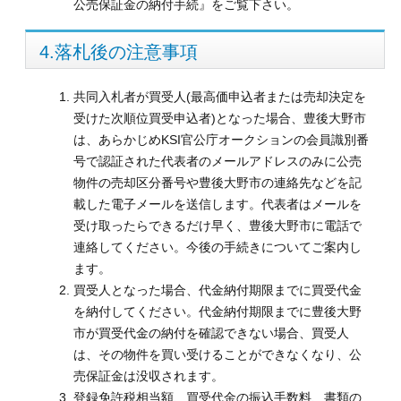
公売保証金の納付手続』をご覧下さい。
4.落札後の注意事項
共同入札者が買受人(最高価申込者または売却決定を
受けた次順位買受申込者)となった場合、豊後大野市
は、あらかじめKSI官公庁オークションの会員識別番
号で認証された代表者のメールアドレスのみに公売
物件の売却区分番号や豊後大野市の連絡先などを記
載した電子メールを送信します。代表者はメールを
受け取ったらできるだけ早く、豊後大野市に電話で
連絡してください。今後の手続きについてご案内し
ます。
買受人となった場合、代金納付期限までに買受代金
を納付してください。代金納付期限までに豊後大野
市が買受代金の納付を確認できない場合、買受人
は、その物件を買い受けることができなくなり、公
売保証金は没収されます。
登録免許税相当額、買受代金の振込手数料、書類の