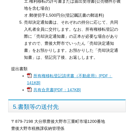
エ.権利移転の許可書または届出受理書(公売物件が農
地を含む場合)
オ.郵便切手1,500円分(登記嘱託書の郵送料)
売却決定通知書は、それぞれの持分に応じて、共同
入札者全員に交付します。なお、所有権移転登記の
際に「売却決定通知書」の正本が必要な場合があり
ますので、豊後大野市でいったん「売却決定通知
書」をお預かりします。お預かりした「売却決定通
知書」は、登記完了後、お返しします。
提出書類
所有権移転登記請求書（不動産用）[PDF：
141KB]
共有合意書[PDF：147KB]
5.書類等の送付先
〒879-7198 大分県豊後大野市三重町市場1200番地
豊後大野市税務課収納管理係