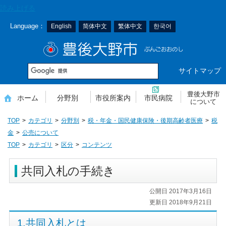
本
読み上げる
文
Language：
English
简体中文
繁体中文
한국어
へ
移
豊後大野市
動
サイトマップ
豊後大野市
ホーム
分野別
市役所案内
市民病院
について
TOP
カテゴリ
分野別
税・年金・国民健康保険・後期高齢者医療
税
金
公売について
TOP
カテゴリ
区分
コンテンツ
共同入札の手続き
公開日 2017年3月16日
更新日 2018年9月21日
1.共同入札とは