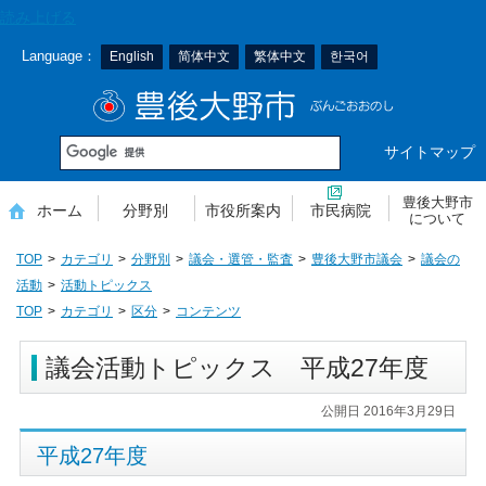
本
読み上げる
文
Language：
English
简体中文
繁体中文
한국어
へ
移
豊後大野市
動
サイトマップ
豊後大野市
ホーム
分野別
市役所案内
市民病院
について
TOP
カテゴリ
分野別
議会・選管・監査
豊後大野市議会
議会の
活動
活動トピックス
TOP
カテゴリ
区分
コンテンツ
議会活動トピックス 平成27年度
公開日 2016年3月29日
平成27年度