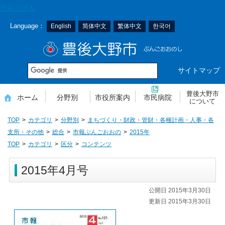
本
読み上げる
文
Language：
English
简体中文
繁体中文
한국어
へ
移
豊後大野市
動
サイトマップ
豊後大野市
ホーム
分野別
市役所案内
市民病院
について
TOP
カテゴリ
分野別
まちづくり・財政・管財・各種計画・人事・各
支所・その他
総合
市報ぶんごおおの
2015年
TOP
カテゴリ
区分
コンテンツ
2015年4月号
公開日 2015年3月30日
更新日 2015年3月30日