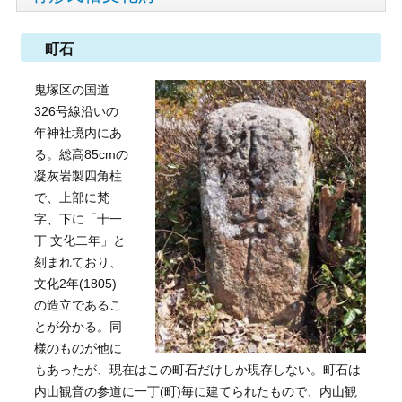
町石
鬼塚区の国道
326号線沿いの
年神社境内にあ
る。総高85cmの
凝灰岩製四角柱
で、上部に梵
字、下に「十一
丁 文化二年」と
刻まれており、
文化2年(1805)
の造立であるこ
とが分かる。同
様のものが他に
もあったが、現在はこの町石だけしか現存しない。町石は
内山観音の参道に一丁(町)毎に建てられたもので、内山観