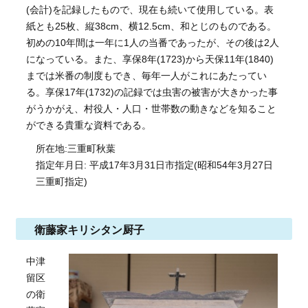
(会計)を記録したもので、現在も続いて使用している。表
紙とも25枚、縦38cm、横12.5cm、和とじのものである。
初めの10年間は一年に1人の当番であったが、その後は2人
になっている。また、享保8年(1723)から天保11年(1840)
までは米番の制度もでき、毎年一人がこれにあたってい
る。享保17年(1732)の記録では虫害の被害が大きかった事
がうかがえ、村役人・人口・世帯数の動きなどを知ること
ができる貴重な資料である。
所在地:三重町秋葉
指定年月日: 平成17年3月31日市指定(昭和54年3月27日
三重町指定)
衛藤家キリシタン厨子
中津
留区
の衛