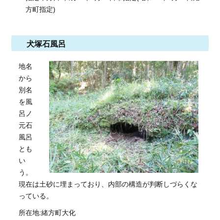
方町指定)
犬塚石風呂
地名
から
別名
を風
呂ノ
元石
風呂
とも
い
う。
現在は土砂に埋まっており、内部の構造が判断しづらくな
っている。
所在地:緒方町大化