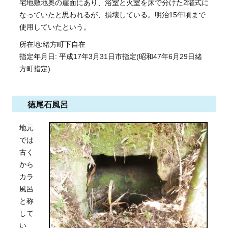
宅地敷地奥の崖面にあり、浴室と火室を床で分けた2階式に
なっていたと思われるが、損壊している。明治15年頃まで
使用していたという。
所在地:緒方町下自在
指定年月日: 平成17年3月31日市指定(昭和47年6月29日緒
方町指定)
徳尾石風呂
地元
では
古く
から
カラ
風呂
と称
して
い