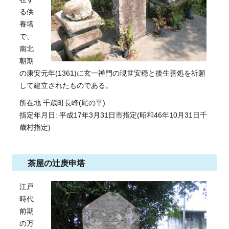
る供
養塔
で、
南北
朝期
の康安元年(1361)に玄一禅門の現世安穏と後生善処を祈願
して建立されたものである。
所在地:千歳町長峰(尾の平)
指定年月日: 平成17年3月31日市指定(昭和46年10月31日千
歳村指定)
茶屋の辻庚申塔
江戸
時代
前期
の万