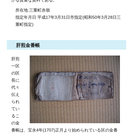
かる貴重な資料である。
所在地:三重町赤嶺
指定年月日:平成17年3月31日市指定(昭和50年3月28日三
重町指定)
肝煎金番帳
肝煎
一区
の区
長に
代々
伝え
られ
てい
るこ
の金
番帳は、宝永4年(1707)正月より始められている区の金番