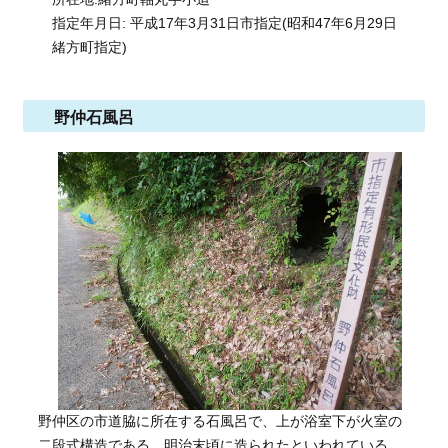
指定年月日: 平成17年3月31日市指定(昭和47年6月29日
緒方町指定)
野仲石風呂
野仲区の市道脇に所在する石風呂で、上が浴室下が火室の
二段式構造である。明治末頃に造られたといわれている。