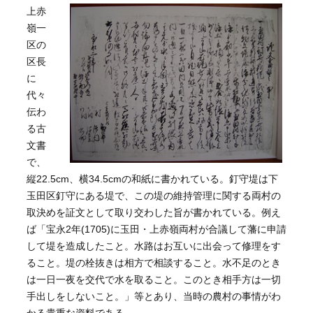
上赤
嶺一
区の
区長
に
代々
伝わ
る古
文書
で、
縦22.5cm、横34.5cmの和紙に書かれている。釘守堤は下
玉田区釘守にある堤で、この堤の維持管理に関する両村の
取決めを証文として取り交わした旨が書かれている。例え
ば「宝永2年(1705)に玉田・上赤嶺両村が合議して藩に申請
して堤を造成したこと。水路はお互いに出会って修理をす
ること。堤の栓抜きは相方で相談すること。水不足のとき
は一日一夜を交代で水を取ること。このとき相手方は一切
手出しをしないこと。」等とあり、当時の農村の事情がわ