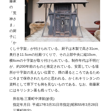
藤家
の
「荒
神さ
ま」
の厨
子に
「か
くし十字架」が付けられている。厨子は木製で高さ31cm、
奥行き11.5cmの社殿づくりで、その上部中央に縦10cm、
横6cmの十字架が取り付けられている。制作年代は不明だ
が、約200年前のものと推定されている。安置している場
所が十字架の見えない位置で、煙の通るところであるため
に今まで保存されたものと思われる。かくれキリシタンの
資料として県下でも例を見ないものである。なお、衛藤家
にはキリシタン墓も残っている。
所在地:三重町中津留(妙見)
指定年月日: 平成17年3月31日市指定(昭和55年3月28日
三重町指定)