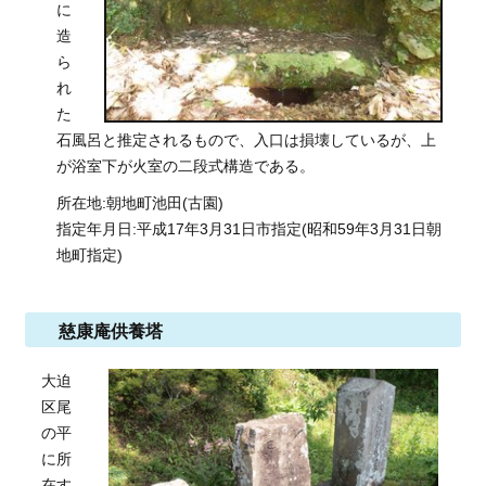
に
造
ら
れ
た
石風呂と推定されるもので、入口は損壊しているが、上
が浴室下が火室の二段式構造である。
所在地:朝地町池田(古園)
指定年月日:平成17年3月31日市指定(昭和59年3月31日朝
地町指定)
慈康庵供養塔
大迫
区尾
の平
に所
在す