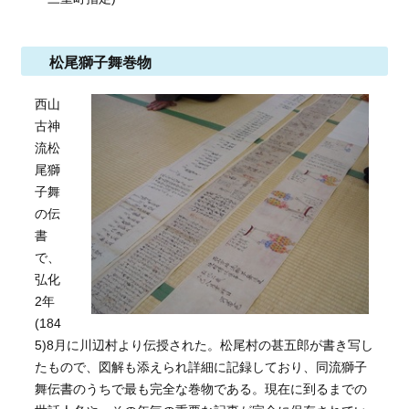
松尾獅子舞巻物
西山
古神
流松
尾獅
子舞
の伝
書
で、
弘化
2年
(184
5)8月に川辺村より伝授された。松尾村の甚五郎が書き写し
たもので、図解も添えられ詳細に記録しており、同流獅子
舞伝書のうちで最も完全な巻物である。現在に到るまでの