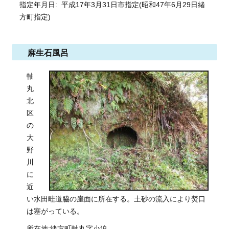
指定年月日: 平成17年3月31日市指定(昭和47年6月29日緒
方町指定)
麻生石風呂
軸
丸
北
区
の
大
野
川
に
近
い水田畦道脇の崖面に所在する。土砂の流入により焚口
は塞がっている。
所在地:緒方町軸丸字小迫