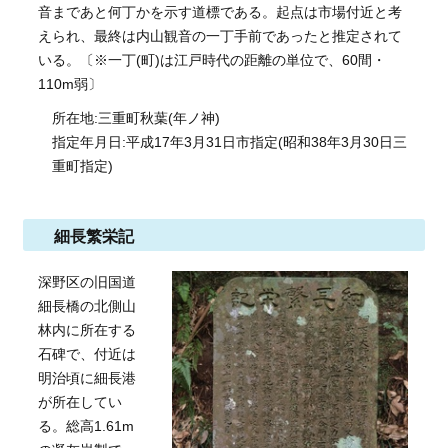
音まであと何丁かを示す道標である。起点は市場付近と考
えられ、最終は内山観音の一丁手前であったと推定されて
いる。〔※一丁(町)は江戸時代の距離の単位で、60間・
110m弱〕
所在地:三重町秋葉(年ノ神)
指定年月日:平成17年3月31日市指定(昭和38年3月30日三
重町指定)
細長繁栄記
深野区の旧国道
細長橋の北側山
林内に所在する
石碑で、付近は
明治頃に細長港
が所在してい
る。総高1.61m