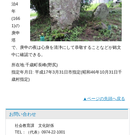
治4
年
(166
1)の
庚申
塔
で、庚申の夜は心身を清浄にして恭敬することなどが銘文
中に確認できる。
所在地:千歳町長峰(野尻)
指定年月日: 平成17年3月31日市指定(昭和46年10月31日千
歳村指定)
▲ページの先頭へ戻る
お問い合わせ
社会教育課
文化財係
TEL
：（代表）0974-22-1001