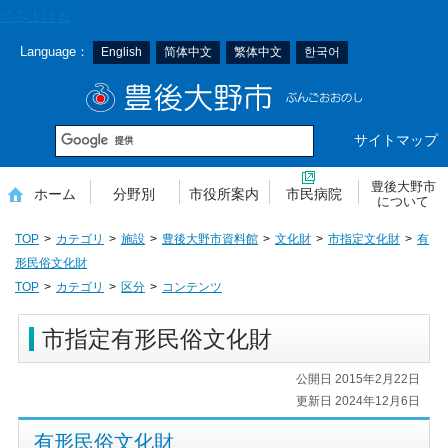
本
読み上げる
文
Language：
English
简体中文
繁体中文
한국어
へ
移
豊後大野市
動
サイトマップ
豊後大野市
ホーム
分野別
市役所案内
市民病院
について
TOP
カテゴリ
施設
豊後大野市資料館
文化財
市指定文化財
有
形民俗文化財
TOP
カテゴリ
区分
コンテンツ
市指定有形民俗文化財
公開日 2015年2月22日
更新日 2024年12月6日
有形民俗文化財