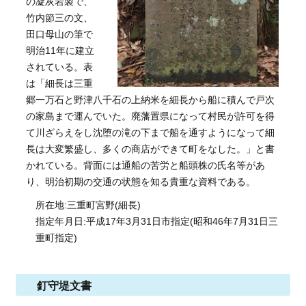
の凝灰岩製で、
竹内節三の文、
田口母山の筆で
明治11年に建立
されている。表
は「細長は三重
郷一万石と野津八千石の上納米を細長から船に積んで戸次
の家島まで運んでいた。廃藩置県になって村民が許可を得
て川ざらえをし沈堕の滝の下まで船を通すようになって細
長は大変繁盛し、多くの商店ができて町をなした。」と書
かれている。背面には通船の苦労と船頭株の氏名等があ
り、明治初期の交通の状態を知る貴重な資料である。
所在地:三重町宮野(細長)
指定年月日:平成17年3月31日市指定(昭和46年7月31日三
重町指定)
釘守堤文書