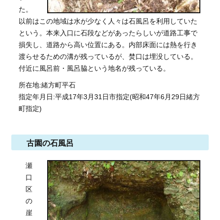
た。
以前はこの地域は水が少なく人々は石風呂を利用していた
という。本来入口に石段などがあったらしいが道路工事で
損失し、道路から高い位置にある。内部床面には熱を行き
渡らせるための溝が残っているが、焚口は埋没している。
付近に風呂前・風呂脇という地名が残っている。
所在地:緒方町平石
指定年月日:平成17年3月31日市指定(昭和47年6月29日緒方
町指定)
古園の石風呂
瀬
口
区
の
崖