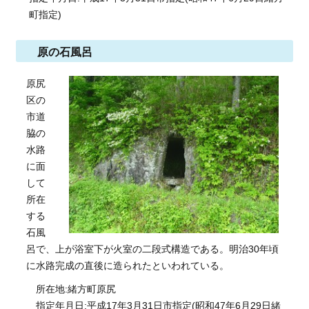
町指定)
原の石風呂
原尻
区の
市道
脇の
水路
に面
して
所在
する
石風
呂で、上が浴室下が火室の二段式構造である。明治30年頃
に水路完成の直後に造られたといわれている。
所在地:緒方町原尻
指定年月日:平成17年3月31日市指定(昭和47年6月29日緒