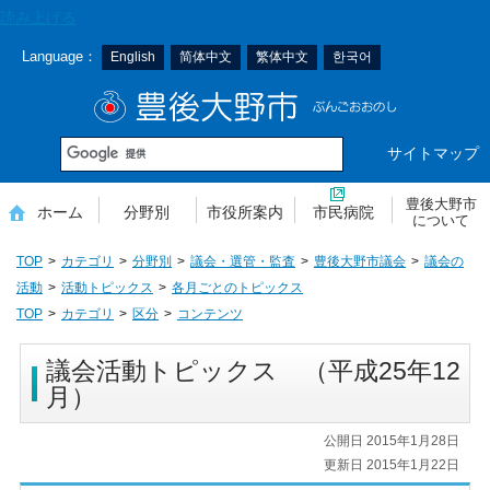
本
読み上げる
文
Language：
English
简体中文
繁体中文
한국어
へ
移
豊後大野市
動
サイトマップ
豊後大野市
ホーム
分野別
市役所案内
市民病院
について
TOP
カテゴリ
分野別
議会・選管・監査
豊後大野市議会
議会の
活動
活動トピックス
各月ごとのトピックス
TOP
カテゴリ
区分
コンテンツ
議会活動トピックス （平成25年12
月）
公開日 2015年1月28日
更新日 2015年1月22日