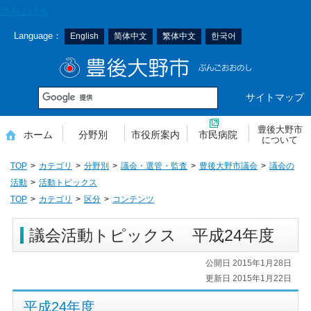
本
読み上げる
文
Language：
English
简体中文
繁体中文
한국어
へ
移
豊後大野市
動
サイトマップ
豊後大野市
ホーム
分野別
市役所案内
市民病院
について
TOP
カテゴリ
分野別
議会・選管・監査
豊後大野市議会
議会の
活動
活動トピックス
TOP
カテゴリ
区分
コンテンツ
議会活動トピックス 平成24年度
公開日 2015年1月28日
更新日 2015年1月22日
平成24年度