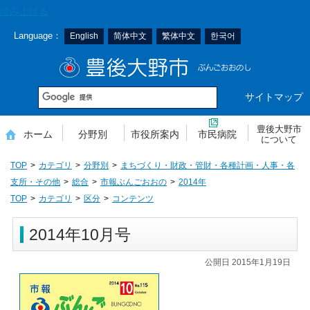
本
読み上げる
文
Language：
English
简体中文
繁体中文
한국어
へ
移
豊後大野市
動
サイトマップ
豊後大野市
ホーム
分野別
市役所案内
市民病院
について
TOP
カテゴリ
分野別
まちづくり・財政・管財・各種計画・人事・各
支所・その他
総合
市報ぶんごおおの
2014年
TOP
カテゴリ
区分
コンテンツ
2014年10月号
公開日 2015年1月19日