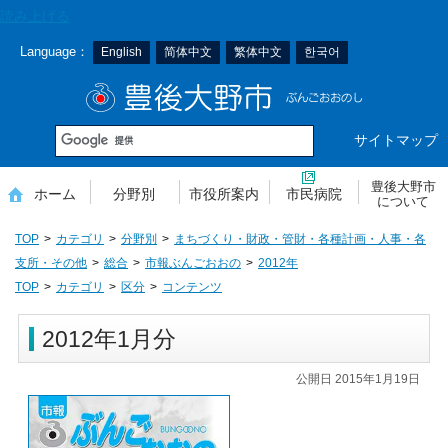
本
読み上げる
文
Language：
English
简体中文
繁体中文
한국어
へ
移
豊後大野市
動
サイトマップ
豊後大野市
ホーム
分野別
市役所案内
市民病院
について
TOP
カテゴリ
分野別
まちづくり・財政・管財・各種計画・人事・各
支所・その他
総合
市報ぶんごおおの
2012年
TOP
カテゴリ
区分
コンテンツ
2012年1月分
公開日 2015年1月19日