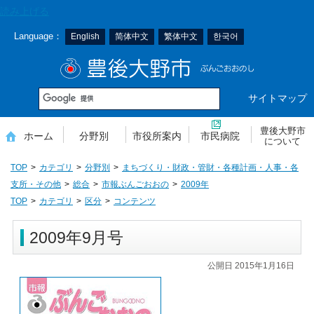
本
読み上げる
文
Language：
English
简体中文
繁体中文
한국어
へ
移
豊後大野市
動
サイトマップ
豊後大野市
ホーム
分野別
市役所案内
市民病院
について
TOP
カテゴリ
分野別
まちづくり・財政・管財・各種計画・人事・各
支所・その他
総合
市報ぶんごおおの
2009年
TOP
カテゴリ
区分
コンテンツ
2009年9月号
公開日 2015年1月16日