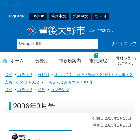
本
読み上げる
文
Language：
English
简体中文
繁体中文
한국어
へ
移
豊後大野市
動
サイトマップ
豊後大野市
ホーム
分野別
市役所案内
市民病院
について
TOP
カテゴリ
分野別
まちづくり・財政・管財・各種計画・人事・各
支所・その他
総合
市報ぶんごおおの
2006年
TOP
カテゴリ
区分
コンテンツ
2006年3月号
公開日 2015年1月13日
更新日 2015年1月13日