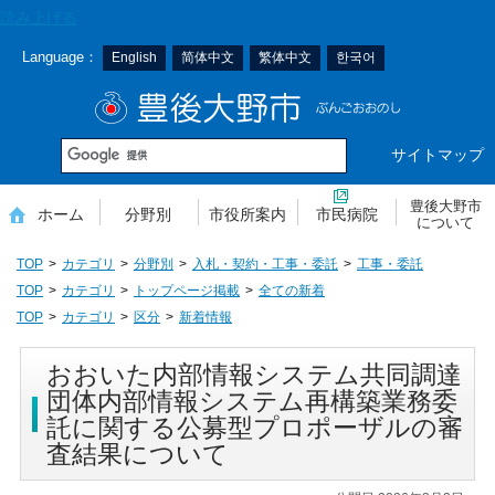
本
読み上げる
文
Language：
English
简体中文
繁体中文
한국어
へ
移
豊後大野市
動
サイトマップ
豊後大野市
ホーム
分野別
市役所案内
市民病院
について
TOP
カテゴリ
分野別
入札・契約・工事・委託
工事・委託
TOP
カテゴリ
トップページ掲載
全ての新着
TOP
カテゴリ
区分
新着情報
おおいた内部情報システム共同調達
団体内部情報システム再構築業務委
託に関する公募型プロポーザルの審
査結果について