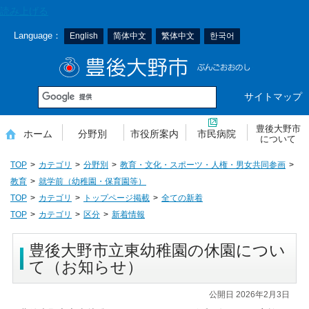
本
読み上げる
文
Language：
English
简体中文
繁体中文
한국어
へ
移
豊後大野市
動
サイトマップ
豊後大野市
ホーム
分野別
市役所案内
市民病院
について
TOP
カテゴリ
分野別
教育・文化・スポーツ・人権・男女共同参画
教育
就学前（幼稚園・保育園等）
TOP
カテゴリ
トップページ掲載
全ての新着
TOP
カテゴリ
区分
新着情報
豊後大野市立東幼稚園の休園につい
て（お知らせ）
公開日 2026年2月3日