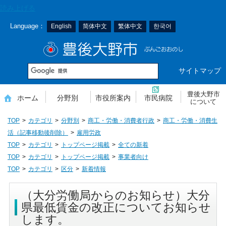
本
読み上げる
文
Language：
English
简体中文
繁体中文
한국어
へ
移
豊後大野市
動
サイトマップ
豊後大野市
ホーム
分野別
市役所案内
市民病院
について
TOP
カテゴリ
分野別
商工・労働・消費者行政
商工・労働・消費生
活（記事移動後削除）
雇用労政
TOP
カテゴリ
トップページ掲載
全ての新着
TOP
カテゴリ
トップページ掲載
事業者向け
TOP
カテゴリ
区分
新着情報
（大分労働局からのお知らせ）大分
県最低賃金の改正についてお知らせ
します。